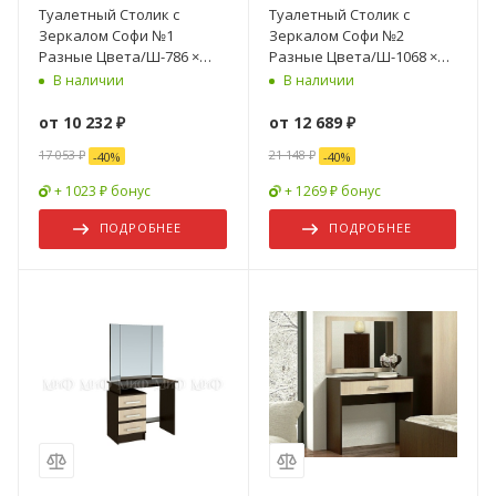
Туалетный Столик с
Туалетный Столик с
Зеркалом Софи №1
Зеркалом Софи №2
Разные Цвета/Ш-786 ×
Разные Цвета/Ш-1068 ×
Г-330 × В-1520 мм
Г-330 × В-1620 мм
В наличии
В наличии
от
10 232 ₽
от
12 689 ₽
17 053 ₽
21 148 ₽
-
40
%
-
40
%
+ 1023 ₽ бонус
+ 1269 ₽ бонус
ПОДРОБНЕЕ
ПОДРОБНЕЕ