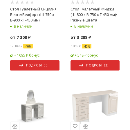
Стол Туалетный Сицилия
Стол Туалетный Фиджи
Венге/Белфорт (Ш-750 х
(Ш-800 х В-750 х Г-450 мм)/
В-900 х Г-450 мм)
Разные Цвета
В наличии
В наличии
от
7 308 ₽
от
3 288 ₽
12 180 ₽
5 480 ₽
-
40
%
-
40
%
+ 1095 ₽ бонус
+ 548 ₽ бонус
ПОДРОБНЕЕ
ПОДРОБНЕЕ