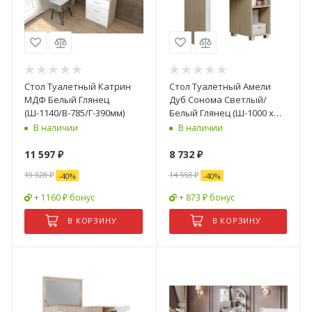
Стол Туалетный Катрин
Стол Туалетный Амели
МДФ Белый Глянец
Дуб Сонома Светлый/
(Ш-1140/В-785/Г-390мм)
Белый Глянец (Ш-1000 х
В-750 х Г-453 мм)
В наличии
В наличии
11 597
₽
8 732
₽
19 328
₽
14 553
₽
-
40
%
-
40
%
+ 1160 ₽ бонус
+ 873 ₽ бонус
В КОРЗИНУ
В КОРЗИНУ