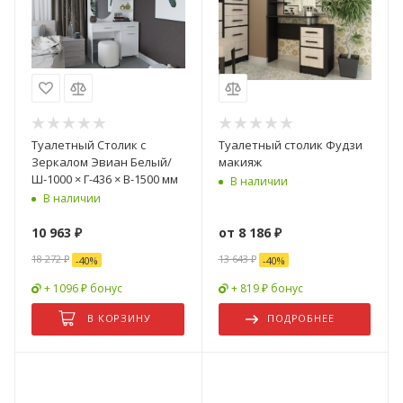
Туалетный Столик с
Туалетный столик Фудзи
Зеркалом Эвиан Белый/
макияж
Ш-1000 × Г-436 × В-1500 мм
В наличии
В наличии
10 963
₽
от
8 186 ₽
18 272
₽
13 643 ₽
-
40
%
-
40
%
+ 1096 ₽ бонус
+ 819 ₽ бонус
В КОРЗИНУ
ПОДРОБНЕЕ