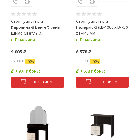
Стол Туалетный
Стол Туалетный
Каролина-8 Венге/Ясень
Палермо-3 (Ш-1000 х В-750
Шимо Светлый
х Г-445 мм)
(1,1х0,85х0,48)
В наличии
В наличии
9 005
₽
6 578
₽
15 008
₽
10 963
₽
-
40
%
-
40
%
+ 901 ₽ бонус
+ 658 ₽ бонус
В КОРЗИНУ
В КОРЗИНУ