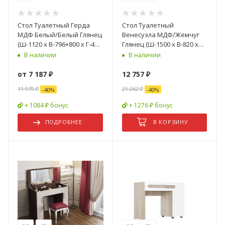
Стол Туалетный Герда
Стол Туалетный
МДФ Белый/Белый Глянец
Венесуэла МДФ/Жемчуг
(Ш-1120 x В-796+800 x Г-400
Глянец (Ш-1500 х В-820 х
мм)
Г-420 мм)
В наличии
В наличии
от
7 187 ₽
12 757
₽
11 979 ₽
21 262
₽
-
40
%
-
40
%
+ 1084 ₽ бонус
+ 1276 ₽ бонус
ПОДРОБНЕЕ
В КОРЗИНУ