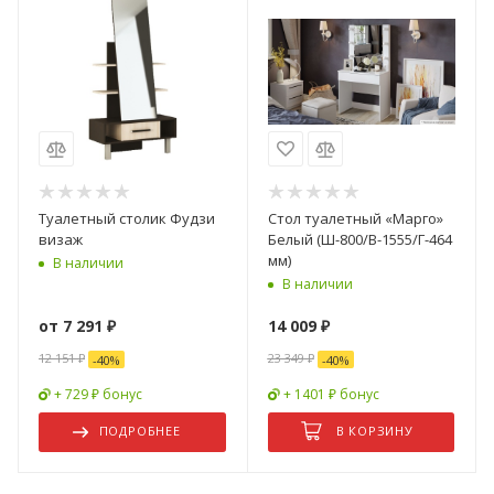
Туалетный столик Фудзи
Стол туалетный «Марго»
визаж
Белый (Ш-800/В-1555/Г-464
мм)
В наличии
В наличии
от
7 291 ₽
14 009
₽
12 151 ₽
23 349
₽
-
40
%
-
40
%
+ 729 ₽ бонус
+ 1401 ₽ бонус
ПОДРОБНЕЕ
В КОРЗИНУ