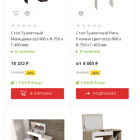
Стол Туалетный
Стол Туалетный Рига
Мальдива (Ш-900 х В-750 х
Разные Цвета/Ш-900 х
Г-400 мм)
В-750 х Г-420 мм
В наличии
В наличии
10 232
₽
от
6 003 ₽
17 053
₽
10 005 ₽
-
40
%
-
40
%
+ 1023 ₽ бонус
+ 600 ₽ бонус
В КОРЗИНУ
ПОДРОБНЕЕ