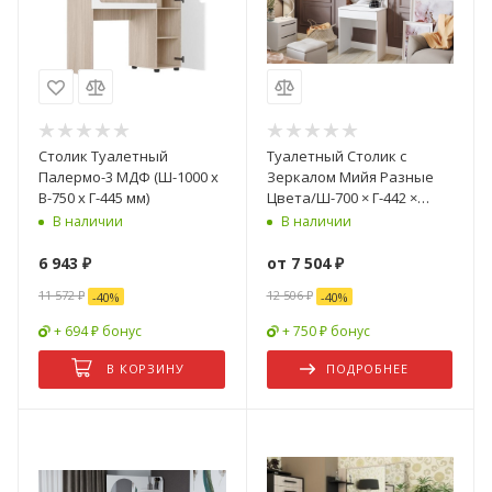
Столик Туалетный
Туалетный Столик с
Палермо-3 МДФ (Ш-1000 х
Зеркалом Мийя Разные
В-750 х Г-445 мм)
Цвета/Ш-700 × Г-442 ×
В-1475 мм
В наличии
В наличии
6 943
₽
от
7 504 ₽
11 572
₽
12 506 ₽
-
40
%
-
40
%
+ 694 ₽ бонус
+ 750 ₽ бонус
В КОРЗИНУ
ПОДРОБНЕЕ