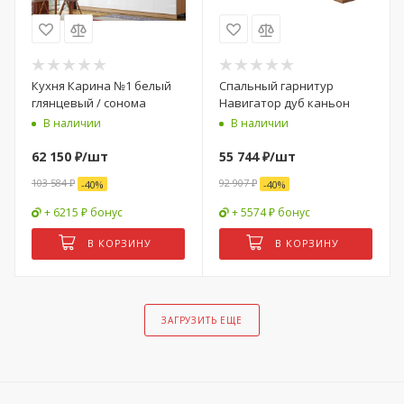
Кухня Карина №1 белый
Спальный гарнитур
глянцевый / сонома
Навигатор дуб каньон
В наличии
В наличии
62 150
₽
/шт
55 744
₽
/шт
103 584
₽
92 907
₽
-
40
%
-
40
%
+ 6215 ₽ бонус
+ 5574 ₽ бонус
В КОРЗИНУ
В КОРЗИНУ
ЗАГРУЗИТЬ ЕЩЕ