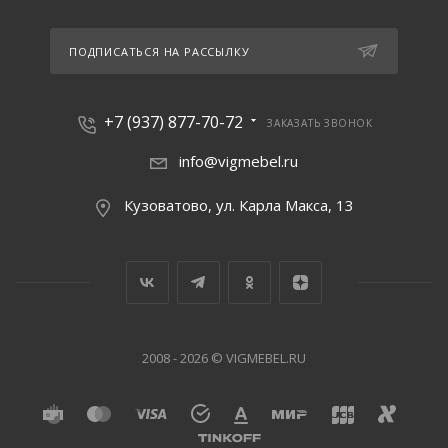
Альметьевск, ул. Индустриальная
+7 (937) 877-70-72
+7 (800) 505-96-30
ПОДПИСАТЬСЯ НА РАССЫЛКУ
Казань, ул. Заречная, 1а
+7 (937) 877-70-72
ЗАКАЗАТЬ ЗВОНОК
+7 (937) 877-70-72
+7 (800) 505-96-30
info@vigmebel.ru
Кузоватово, ул. Карла Макса, 13
Канаш, Янтиковское шоссе, 11
+7 (937) 877-70-72
+7 (800) 505-96-30
Новочебоксарск, ул. Промышленная
+7 (937) 877-70-72
2008 - 2026 © VIGMEBEL.RU
+7 (800) 505-96-30
Чебоксары, Складской проезд, 6