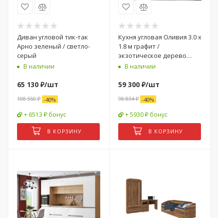
Диван угловой тик-так
Кухня угловая Оливия 3.0 х
Арно зеленый / светло-
1.8 м графит /
серый
экзотическое дерево
амазония / графит софт
В наличии
В наличии
65 130
₽
/шт
59 300
₽
/шт
108 550
₽
98 834
₽
-
40
%
-
40
%
+ 6513 ₽ бонус
+ 5930 ₽ бонус
В КОРЗИНУ
В КОРЗИНУ