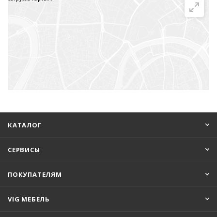
Красногорск, ул. Строительная, 6с3
+7 (937) 877-70-72
+7 (800) 505-96-30
Москва, ул. Беловежская, 15К2
+7 (937) 877-70-72
+7 (800) 505-96-30
Склад, Санкт-Петербург, Московское шоссе, 13
КАТАЛОГ
+7 (937) 877-70-72
+7 (800) 505-96-30
СЕРВИСЫ
Тольятти, ул. Революционная, 52А
ПОКУПАТЕЛЯМ
+7 (937) 877-70-72
+7 (800) 505-96-30
VIG МЕБЕЛЬ