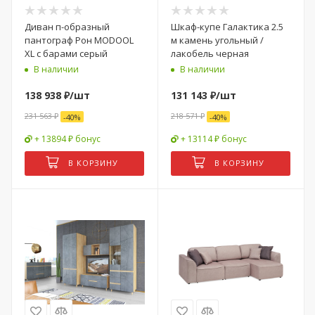
Диван п-образный
Шкаф-купе Галактика 2.5
пантограф Рон MODOOL
м камень угольный /
XL с барами серый
лакобель черная
В наличии
В наличии
138 938
₽
/шт
131 143
₽
/шт
231 563
₽
218 571
₽
-
40
%
-
40
%
+ 13894 ₽ бонус
+ 13114 ₽ бонус
В КОРЗИНУ
В КОРЗИНУ