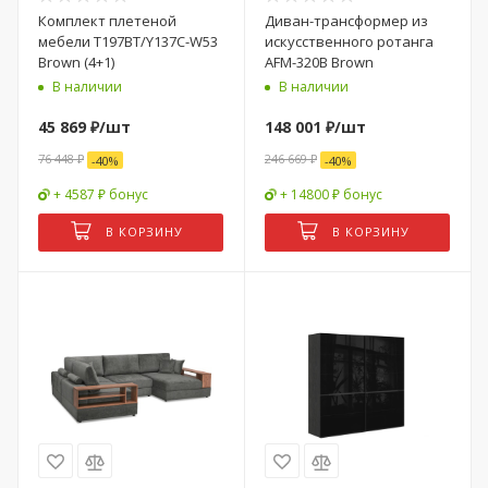
Комплект плетеной
Диван-трансформер из
мебели T197BT/Y137C-W53
искусственного ротанга
Brown (4+1)
AFM-320B Brown
В наличии
В наличии
45 869
₽
/шт
148 001
₽
/шт
76 448
₽
246 669
₽
-
40
%
-
40
%
+ 4587 ₽ бонус
+ 14800 ₽ бонус
В КОРЗИНУ
В КОРЗИНУ