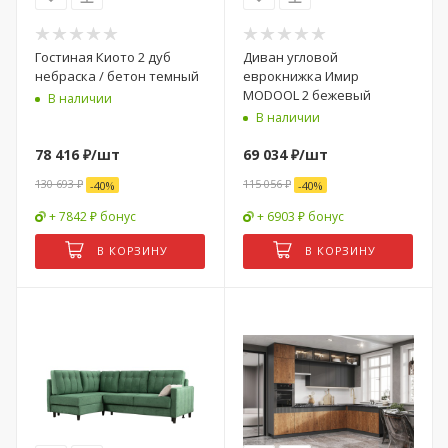
Гостиная Киото 2 дуб
Диван угловой
небраска / бетон темный
еврокнижка Имир
MODOOL 2 бежевый
В наличии
В наличии
78 416
₽
/шт
69 034
₽
/шт
130 693
₽
115 056
₽
-
40
%
-
40
%
+ 7842 ₽ бонус
+ 6903 ₽ бонус
В КОРЗИНУ
В КОРЗИНУ