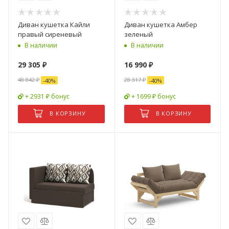
Диван кушетка Кайли
Диван кушетка Амбер
правый сиреневый
зеленый
В наличии
В наличии
29 305
₽
16 990
₽
48 842
₽
28 317
₽
-
40
%
-
40
%
+ 2931 ₽ бонус
+ 1699 ₽ бонус
В КОРЗИНУ
В КОРЗИНУ