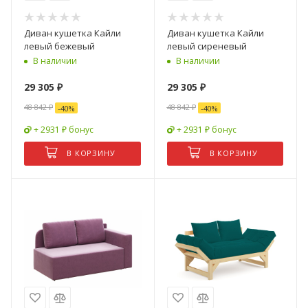
Диван кушетка Кайли
Диван кушетка Кайли
левый бежевый
левый сиреневый
В наличии
В наличии
29 305
₽
29 305
₽
48 842
₽
48 842
₽
-
40
%
-
40
%
+ 2931 ₽ бонус
+ 2931 ₽ бонус
В КОРЗИНУ
В КОРЗИНУ