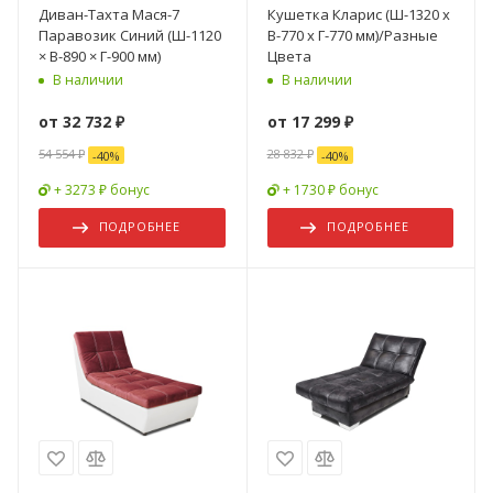
Диван-Тахта Мася-7
Кушетка Кларис (Ш-1320 х
Паравозик Синий (Ш-1120
В-770 х Г-770 мм)/Разные
× В-890 × Г-900 мм)
Цвета
В наличии
В наличии
от
32 732 ₽
от
17 299 ₽
54 554 ₽
28 832 ₽
-
40
%
-
40
%
+ 3273 ₽ бонус
+ 1730 ₽ бонус
ПОДРОБНЕЕ
ПОДРОБНЕЕ