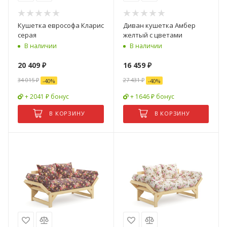
Кушетка еврософа Кларис
Диван кушетка Амбер
серая
желтый с цветами
В наличии
В наличии
20 409
₽
16 459
₽
34 015
₽
27 431
₽
-
40
%
-
40
%
+ 2041 ₽ бонус
+ 1646 ₽ бонус
В КОРЗИНУ
В КОРЗИНУ