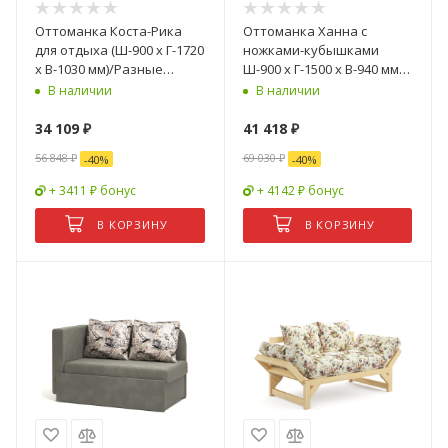
Оттоманка Коста-Рика
Оттоманка Ханна с
для отдыха (Ш-900 х Г-1720
ножками-кубышками
х В-1030 мм)/Разные
Ш-900 х Г-1500 х В-940 мм/
Цвета
Разные Цвета
В наличии
В наличии
34 109
₽
41 418
₽
56 848
₽
69 030
₽
-
40
%
-
40
%
+ 3411 ₽ бонус
+ 4142 ₽ бонус
В КОРЗИНУ
В КОРЗИНУ