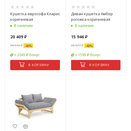
Кушетка еврософа Кларис
Диван кушетка Амбер
коричневая
рогожка коричневая
В наличии
В наличии
20 409
₽
15 946
₽
34 015
₽
26 577
₽
-
40
%
-
40
%
+ 2041 ₽ бонус
+ 1595 ₽ бонус
В КОРЗИНУ
В КОРЗИНУ