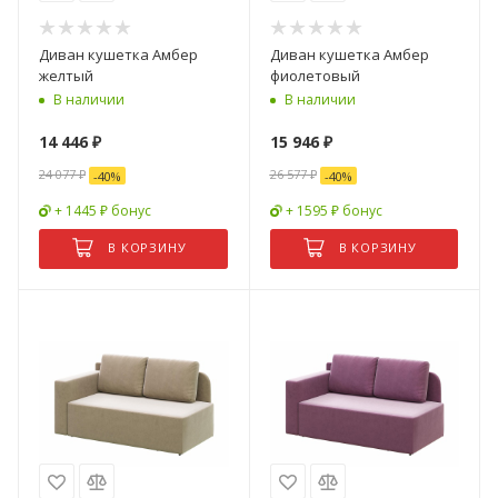
Диван кушетка Амбер
Диван кушетка Амбер
желтый
фиолетовый
В наличии
В наличии
14 446
₽
15 946
₽
24 077
₽
26 577
₽
-
40
%
-
40
%
+ 1445 ₽ бонус
+ 1595 ₽ бонус
В КОРЗИНУ
В КОРЗИНУ