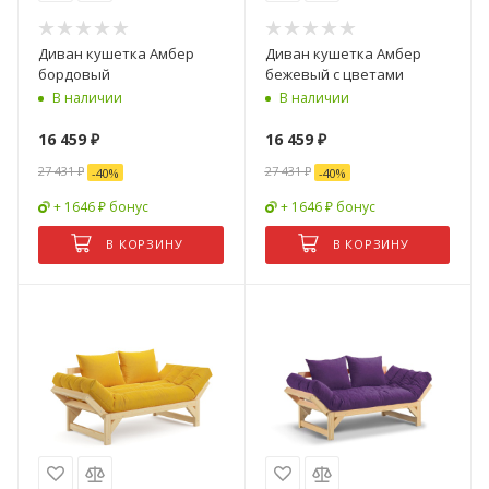
Диван кушетка Амбер
Диван кушетка Амбер
бордовый
бежевый с цветами
В наличии
В наличии
16 459
₽
16 459
₽
27 431
₽
27 431
₽
-
40
%
-
40
%
+ 1646 ₽ бонус
+ 1646 ₽ бонус
В КОРЗИНУ
В КОРЗИНУ