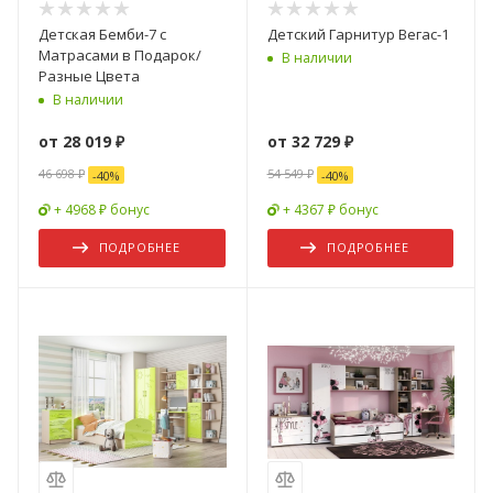
Детская Бемби-7 с
Детский Гарнитур Вегас-1
Матрасами в Подарок/
В наличии
Разные Цвета
В наличии
от
28 019 ₽
от
32 729 ₽
46 698 ₽
54 549 ₽
-
40
%
-
40
%
+ 4968 ₽ бонус
+ 4367 ₽ бонус
ПОДРОБНЕЕ
ПОДРОБНЕЕ