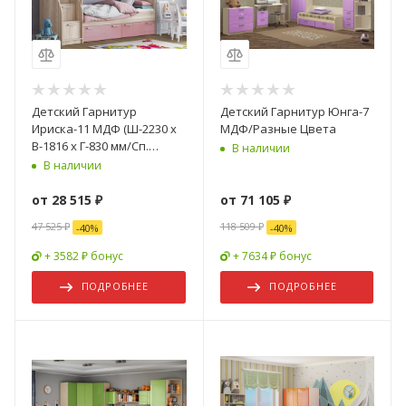
Детский Гарнитур
Детский Гарнитур Юнга-7
Ириска-11 МДФ (Ш-2230 х
МДФ/Разные Цвета
В-1816 х Г-830 мм/Сп.
В наличии
Место 800 х 1800 мм)/
В наличии
Разные Цвета
от
28 515 ₽
от
71 105 ₽
47 525 ₽
118 509 ₽
-
40
%
-
40
%
+ 3582 ₽ бонус
+ 7634 ₽ бонус
ПОДРОБНЕЕ
ПОДРОБНЕЕ