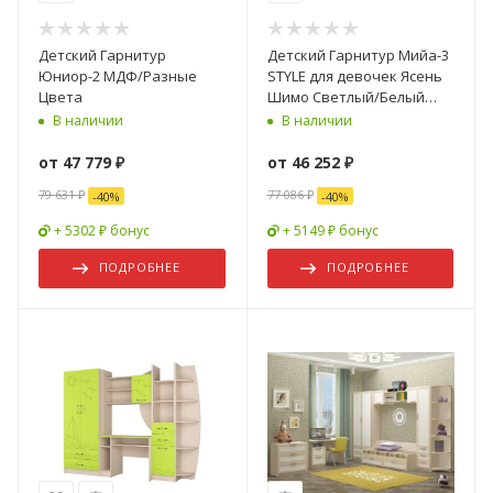
Детский Гарнитур
Детский Гарнитур Мийа-3
Юниор-2 МДФ/Разные
STYLE для девочек Ясень
Цвета
Шимо Светлый/Белый
Фотопечать
В наличии
В наличии
от
47 779 ₽
от
46 252 ₽
79 631 ₽
77 086 ₽
-
40
%
-
40
%
+ 5302 ₽ бонус
+ 5149 ₽ бонус
ПОДРОБНЕЕ
ПОДРОБНЕЕ