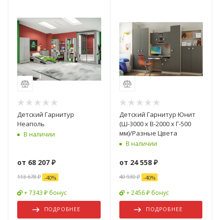
Детский Гарнитур
Детский Гарнитур Юнит
Неаполь
(Ш-3000 х В-2000 х Г-500
мм)/Разные Цвета
В наличии
В наличии
от
68 207 ₽
от
24 558 ₽
113 678 ₽
40 930 ₽
-
40
%
-
40
%
+ 7343 ₽ бонус
+ 2456 ₽ бонус
ПОДРОБНЕЕ
ПОДРОБНЕЕ