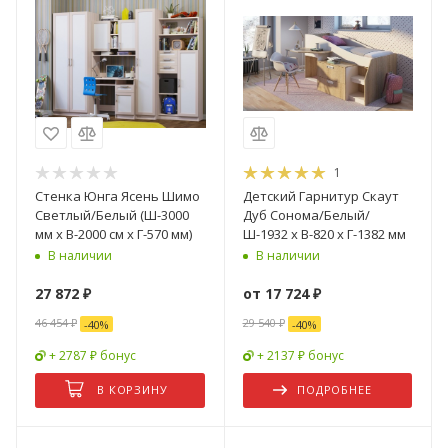
1
Стенка Юнга Ясень Шимо
Детский Гарнитур Скаут
Светлый/Белый (Ш-3000
Дуб Сонома/Белый/
мм х В-2000 см х Г-570 мм)
Ш-1932 х В-820 х Г-1382 мм
В наличии
В наличии
27 872
₽
от
17 724 ₽
46 454
₽
29 540 ₽
-
40
%
-
40
%
+ 2787 ₽ бонус
+ 2137 ₽ бонус
В КОРЗИНУ
ПОДРОБНЕЕ