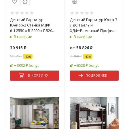
Детский Гарнитур
Детский Гарнитур Юнга-7
Юниор-2 Стенка МДФ
ЛДСП Белый
(Ш-2550 х В-2000 х Г-520
ХДФ+Рамочный Профиль/
мм)/Разные Цвета
Ясень Шимо Светлый
В наличии
В наличии
30 915
₽
от
58 826 ₽
51 525
₽
98 044 ₽
-
40
%
-
40
%
+ 3092 ₽ бонус
+ 6528 ₽ бонус
В КОРЗИНУ
ПОДРОБНЕЕ