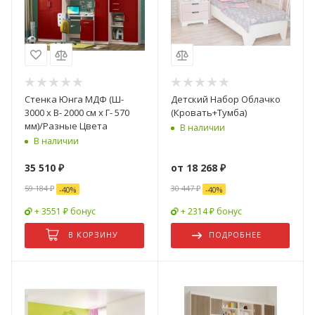
Стенка Юнга МДФ (Ш-
Детский Набор Облачко
3000 х В- 2000 см х Г- 570
(Кровать+Тумба)
мм)/Разные Цвета
В наличии
В наличии
35 510
₽
от
18 268 ₽
59 184
₽
30 447 ₽
-
40
%
-
40
%
+ 3551 ₽ бонус
+ 2314 ₽ бонус
В КОРЗИНУ
ПОДРОБНЕЕ