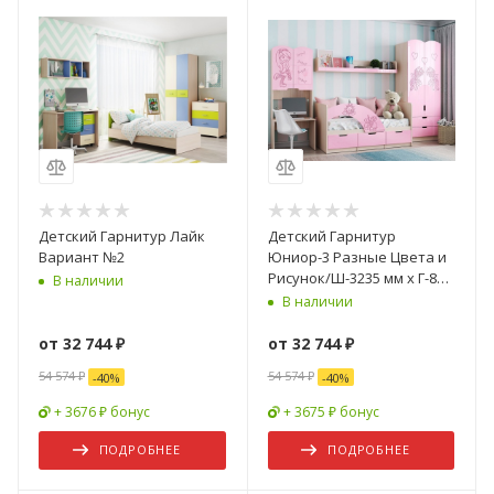
Детский Гарнитур Лайк
Детский Гарнитур
Вариант №2
Юниор-3 Разные Цвета и
Рисунок/Ш-3235 мм x Г-850
В наличии
мм х В-2050 мм
В наличии
от
32 744 ₽
от
32 744 ₽
54 574 ₽
54 574 ₽
-
40
%
-
40
%
+ 3676 ₽ бонус
+ 3675 ₽ бонус
ПОДРОБНЕЕ
ПОДРОБНЕЕ