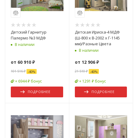
Детский Гарнитур
Детская Ириска-4 МДФ
Палермо №3 МДФ
(Ш-800 х В-2002 х Г-1145
мм)/Разные Цвета
В наличии
В наличии
от
60 910 ₽
от
12 906 ₽
101 516 ₽
21 510 ₽
-
40
%
-
40
%
+ 6944 ₽ бонус
+ 1291 ₽ бонус
ПОДРОБНЕЕ
ПОДРОБНЕЕ