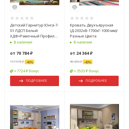
Детский Гарнитур Юнга-7-
Кровать Двухъярусная
01 ЛДСП Белый
(Д-2032хВ-1700хГ-1000 мм)/
ХДФ+Рамочный Профиль/
Разные Цвета
Ясень Шимо Светлый
В наличии
В наличии
от
70 784 ₽
от
24 364 ₽
117 974 ₽
40 606 ₽
-
40
%
-
40
%
+ 7724 ₽ бонус
+ 3533 ₽ бонус
ПОДРОБНЕЕ
ПОДРОБНЕЕ