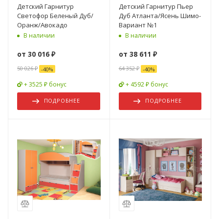
Детский Гарнитур
Детский Гарнитур Пьер
Светофор Беленый Дуб/
Дуб Атланта/Ясень Шимо-
Оранж/Авокадо
Вариант №1
В наличии
В наличии
от
30 016 ₽
от
38 611 ₽
50 026 ₽
64 352 ₽
-
40
%
-
40
%
+ 3525 ₽ бонус
+ 4592 ₽ бонус
ПОДРОБНЕЕ
ПОДРОБНЕЕ