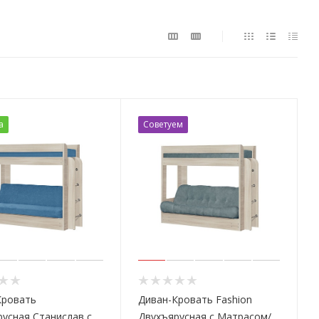
а
Советуем
Кровать
Диван-Кровать Fashion
усная Станислав с
Двухъярусная с Матрасом/