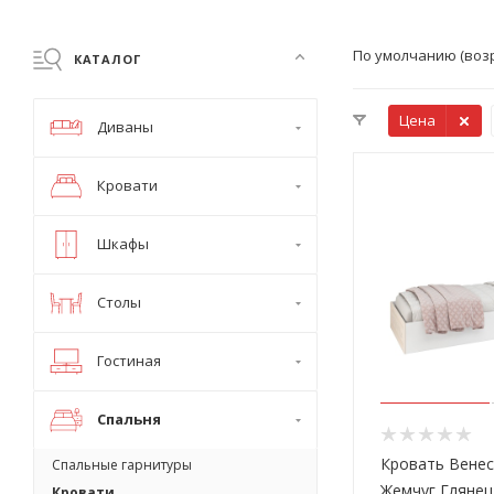
По умолчанию (воз
КАТАЛОГ
Цена
Диваны
Кровати
Шкафы
Столы
Гостиная
Спальня
Кровать Вене
Спальные гарнитуры
Жемчуг Глянец 
Кровати