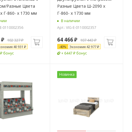
ом/Разные Цвета
Разные Цвета Ш-2090 х
Ш-2090 х Г-860- х 1730 мм
Г-860- х 1730 мм
ичии
В наличии
-E-0110002356
Арт.: VIG-E-0110002357
₽
64 466
₽
102 327
₽
107 443
₽
кономия
40 931
₽
-
40
%
Экономия
42 977
₽
 ₽ бонус
+ 6447 ₽ бонус
Новинка