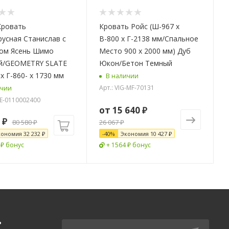
Кровать
Кровать Ройс (Ш-967 x
усная Станислав с
В-800 x Г-2138 мм/Спальное
ом Ясень Шимо
Место 900 x 2000 мм) Дуб
й/GEOMETRY SLATE
Юкон/Бетон Темный
Ш-2090 х Г-860- х 1730 мм
В наличии
Арт.: VIG-MF-70131
ичии
-E-0110002400
от
15 640 ₽
₽
80 580
₽
26 067 ₽
кономия
32 232
₽
-
40
%
Экономия
10 427 ₽
 ₽ бонус
+ 1564 ₽ бонус
Ь