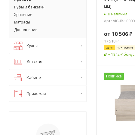
мм)
Пуфы и банкетки
В наличии
Хранение
Арт.: VIG-IR-1000
Матрасы
Дополнение
от
10 506 ₽
17 510 ₽
Кухня
-
40
%
Экономия
+ 1842 ₽ бонус
Детская
Новинка
Кабинет
Прихожая