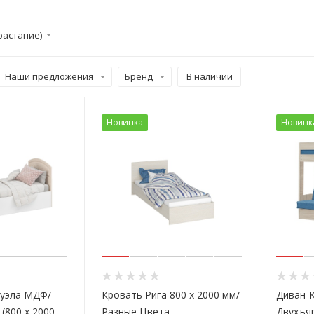
растание)
Наши предложения
Бренд
В наличии
Новинка
Новинк
суэла МДФ/
Кровать Рига 800 х 2000 мм/
Диван-
(800 х 2000
Разные Цвета
Двухъяр