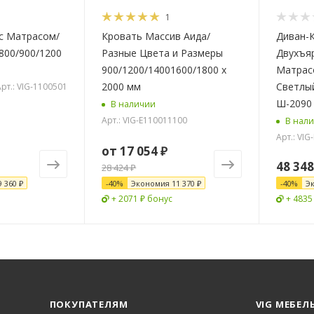
1
м/
Кровать Массив Аида/
Диван-
800/900/1200
Разные Цвета и Размеры
Двухъяр
900/1200/14001600/1800 х
Матрас
2000 мм
Светлы
рт.: VIG-1100501
В наличии
Арт.: VIG-E110011100
В нал
Арт.: VIG
от
17 054 ₽
48 348
28 424 ₽
9 360 ₽
-
40
%
Экономия
11 370 ₽
-
40
%
Э
+ 2071 ₽ бонус
+ 4835
ПОКУПАТЕЛЯМ
VIG МЕБЕЛ