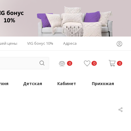
шей цены
VIG бонус 10%
Адреса
0
0
0
ухня
Детская
Кабинет
Прихожая