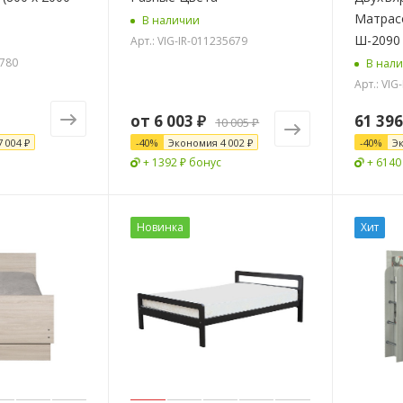
Матрас
В наличии
Арт.: VIG-IR-011235679
0780
В нал
Арт.: VIG
от
6 003 ₽
61 396
10 005 ₽
7 004 ₽
-
40
%
Экономия
4 002 ₽
-
40
%
Э
+ 1392 ₽ бонус
+ 6140
Новинка
Хит