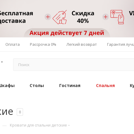
Оплата
Рассрочка 0%
Легкий возврат
Гарантия луч
Шкафы
Столы
Гостиная
Спальня
К
кие
8
—
Кровати для спальни детские