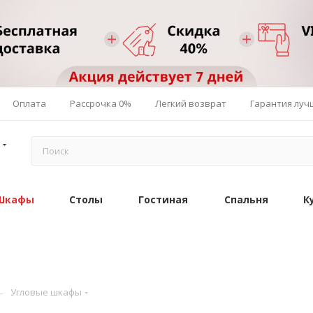
Оплата
Рассрочка 0%
Легкий возврат
Гарантия луч
Шкафы
Столы
Гостиная
Спальня
К
—
Угловые шкафы