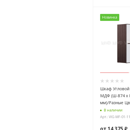
Новинка
Шкаф Угловой
МДФ (Ш-874 х 
мм)/Разные Ц
В наличии
Арт.: VIG-MF-01-
от
14 375 ₽