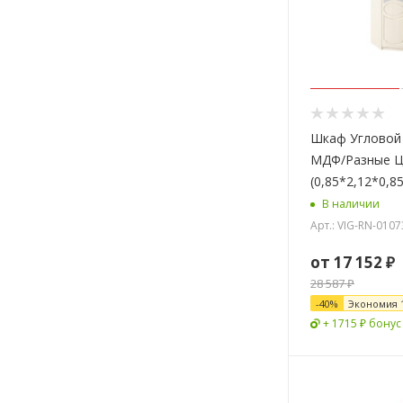
Шкаф Угловой
МДФ/Разные Ц
(0,85*2,12*0,85
В наличии
Арт.: VIG-RN-0107
от
17 152 ₽
28 587 ₽
-
40
%
Экономия
+ 1715 ₽ бонус