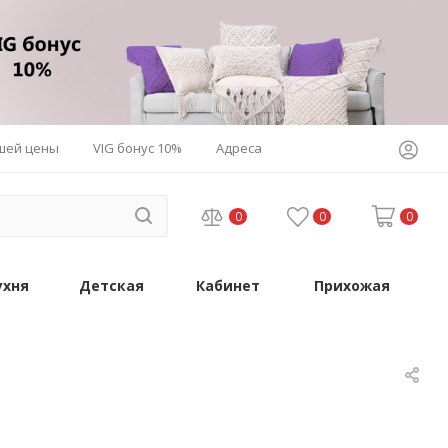
шей цены
VIG бонус 10%
Адреса
0
0
0
ухня
Детская
Кабинет
Прихожая