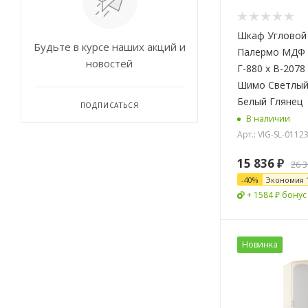
Шкаф Угловой
Будьте в курсе наших акций и
Палермо МДФ 
новостей
Г-880 x В-2078
Шимо Светлый
Белый Глянец
ПОДПИСАТЬСЯ
В наличии
Арт.: VIG-SL-0112
15 836
₽
26 
-
40
%
Экономия
+ 1584 ₽ бонус
Новинка