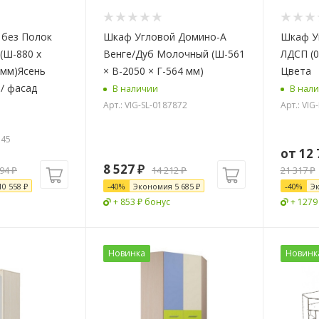
 без Полок
Шкаф Угловой Домино-А
Шкаф У
(Ш-880 х
Венге/Дуб Молочный (Ш-561
ЛДСП (0
 мм)Ясень
× В-2050 × Г-564 мм)
Цвета
/ фасад
В наличии
В нал
Арт.: VIG-SL-0187872
Арт.: VIG
345
от
12 
8 527
₽
394
₽
14 212
₽
21 317 ₽
10 558
₽
-
40
%
Экономия
5 685
₽
-
40
%
Э
+ 853 ₽ бонус
+ 1279
Новинка
Новинк