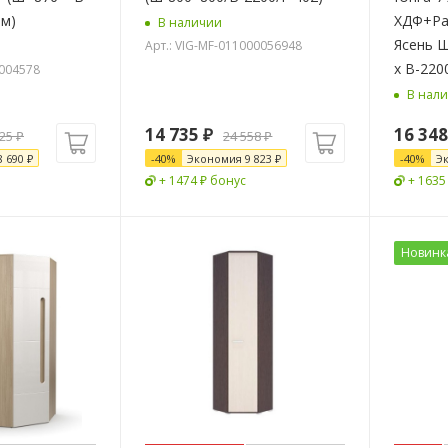
мм)
ХДФ+Ра
В наличии
Ясень Ш
Арт.: VIG-MF-011000056948
x В-220
0004578
В нал
14 735
₽
16 348
725
₽
24 558
₽
8 690
₽
-
40
%
Экономия
9 823
₽
-
40
%
Э
+ 1474 ₽ бонус
+ 1635
Новинк