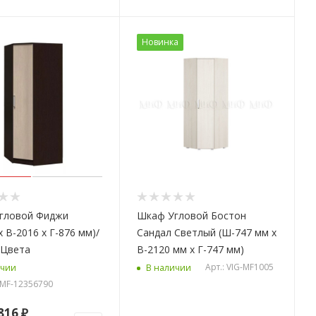
Новинка
гловой Фиджи
Шкаф Угловой Бостон
х В-2016 х Г-876 мм)/
Сандал Светлый (Ш-747 мм x
 Цвета
В-2120 мм x Г-747 мм)
Арт.: VIG-MF1005
ичии
В наличии
G-MF-12356790
816 ₽