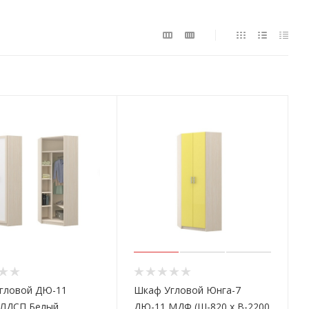
гловой ДЮ-11
Шкаф Угловой Юнга-7
 ЛДСП Белый
ДЮ-11 МДФ (Ш-820 x В-2200