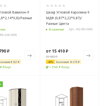
гловой Вавилон-9
Шкаф Угловой Каролина-9
,8*2,14*0,8)/Разные
МДФ (0,87*2,22*0,87)/
Разные Цвета
Арт.: VIG-RN-0405
ичии
В наличии
-RN-338-5895
790 ₽
от
15 410 ₽
25 683 ₽
кономия
8 527 ₽
-
40
%
Экономия
10 273 ₽
 ₽ бонус
+ 1541 ₽ бонус
а