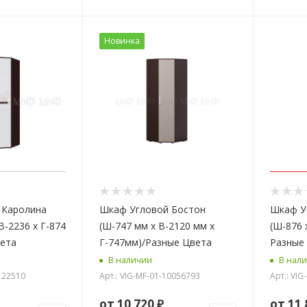
Новинка
 Каролина
Шкаф Угловой Бостон
Шкаф У
В-2236 х Г-874
(Ш-747 мм x В-2120 мм x
(Ш-876 
вета
Г-747мм)/Разные Цвета
Разные
В наличии
В нал
1122510
Арт.: VIG-MF-01-10056793
Арт.: VI
от
10 720 ₽
от
11 