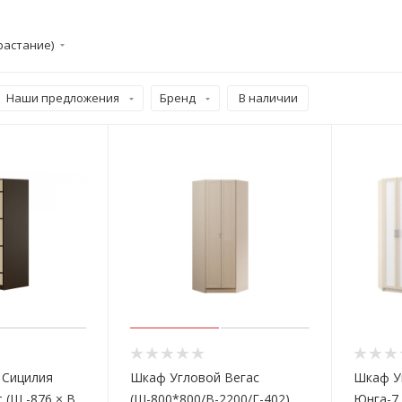
растание)
Наши предложения
Бренд
В наличии
 Сицилия
Шкаф Угловой Вегаc
Шкаф У
 (Ш -876 × В
(Ш-800*800/В-2200/Г-402)
Юнга-7