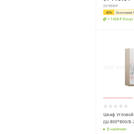
23 958 ₽
-
40
%
Экономия
+ 1438 ₽ бонус
Шкаф Угловой В
(Ш-800*800/В-
В наличии