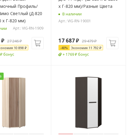
мочный Профиль/
x Г-820 мм)/Разные Цвета
имо Светлый (Д-820
В наличии
0 x Г-820 мм)
Арт.: VIG-RN-19001
Арт.: VIG-RN-1909
ичии
₽
17 687
₽
27 246
₽
29 479
₽
кономия
10 898
₽
-
40
%
Экономия
11 792
₽
 ₽ бонус
+ 1769 ₽ бонус
а