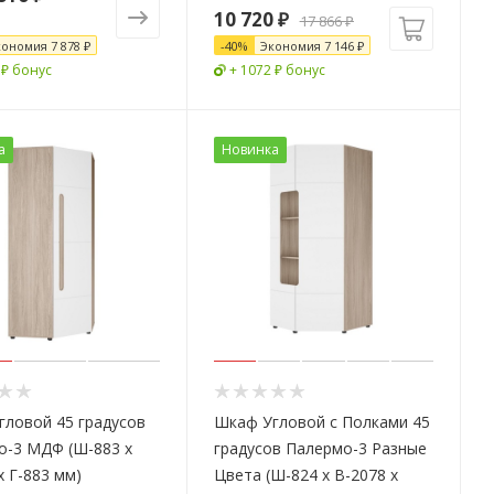
10 720
₽
17 866
₽
кономия
7 878 ₽
-
40
%
Экономия
7 146
₽
 ₽ бонус
+ 1072 ₽ бонус
а
Новинка
ловой 45 градусов
Шкаф Угловой с Полками 45
о-3 МДФ (Ш-883 х
градусов Палермо-3 Разные
х Г-883 мм)
Цвета (Ш-824 х В-2078 х