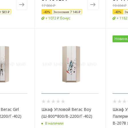
17 866 ₽
19 694 ₽
9 583 ₽
-
40
%
Экономия
7 146 ₽
-
40
%
Э
+ 1072 ₽ бонус
+ 1182
Новинк
егаc Girl
Шкаф Угловой Вегаc Boy
Шкаф Уг
2200/Г-402)
(Ш-800*800/В-2200/Г-402)
Палерм
В-2078 
В наличии