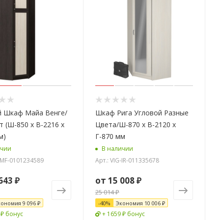
й Шкаф Майа Венге/
Шкаф Рига Угловой Разные
 (Ш-850 х В-2216 х
Цвета/Ш-870 х В-2120 х
м)
Г-870 мм
ичии
В наличии
G-MF-0101234589
Арт.: VIG-IR-011335678
643 ₽
от
15 008 ₽
25 014 ₽
кономия
9 096 ₽
-
40
%
Экономия
10 006 ₽
 ₽ бонус
+ 1659 ₽ бонус