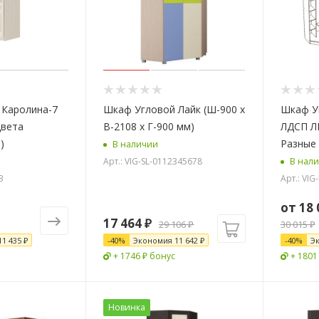
 Каролина-7
Шкаф Угловой Лайк (Ш-900 х
Шкаф У
вета
В-2108 х Г-900 мм)
ЛДСП ЛШ
)
Разные
В наличии
Арт.: VIG-SL-0112345678
В нал
3
Арт.: VIG
от
18 
17 464
₽
29 106
₽
30 015 ₽
11 435 ₽
-
40
%
Экономия
11 642
₽
-
40
%
Э
+ 1746 ₽ бонус
+ 1801
Новинка