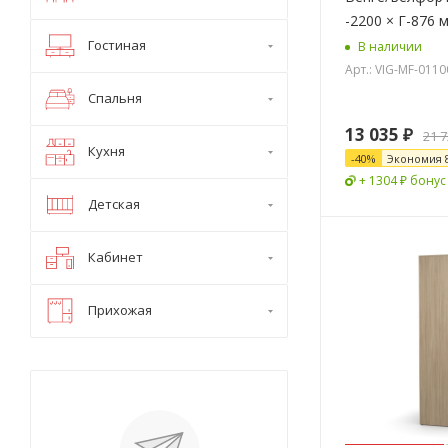
-2200 × Г-876 
Гостиная
В наличии
Арт.: VIG-MF-011
Спальня
13 035
₽
21 
Кухня
-
40
%
Экономия
+ 1304 ₽ бонус
Детская
Кабинет
Прихожая