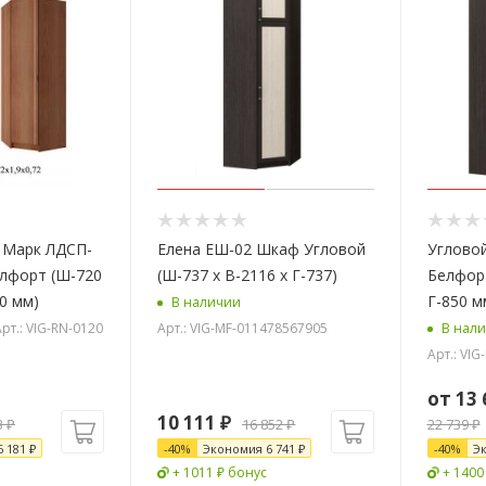
 Марк ЛДСП-
Елена ЕШ-02 Шкаф Угловой
Углово
лфорт (Ш-720
(Ш-737 x В-2116 x Г-737)
Белфорт
20 мм)
Г-850 м
В наличии
рт.: VIG-RN-0120
Арт.: VIG-MF-011478567905
В нал
Арт.: VI
от
13 
10 111
₽
3
₽
16 852
₽
22 739 ₽
6 181
₽
-
40
%
Экономия
6 741
₽
-
40
%
Э
+ 1011 ₽ бонус
+ 1400