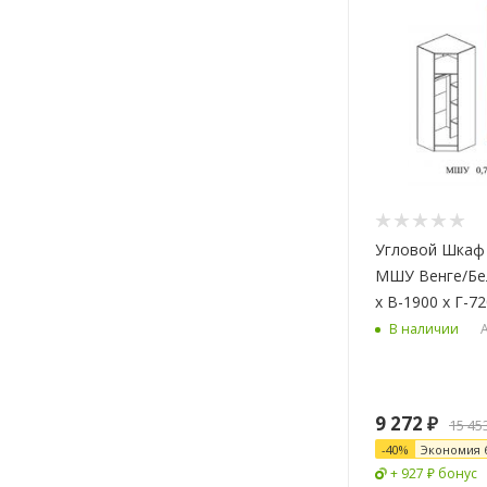
Угловой Шкаф
МШУ Венге/Бе
х В-1900 х Г-7
А
В наличии
9 272
₽
15 45
-
40
%
Экономия
+ 927 ₽ бонус