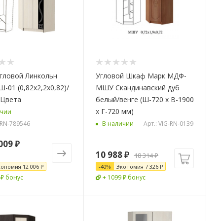
гловой Линкольн
Угловой Шкаф Марк МДФ-
-01 (0,82х2,2х0,82)/
МШУ Скандинавский дуб
 Цвета
белый/венге (Ш-720 х В-1900
х Г-720 мм)
ичии
-RN-789546
Арт.: VIG-RN-0139
В наличии
009 ₽
10 988
₽
18 314
₽
кономия
12 006 ₽
-
40
%
Экономия
7 326
₽
 ₽ бонус
+ 1099 ₽ бонус