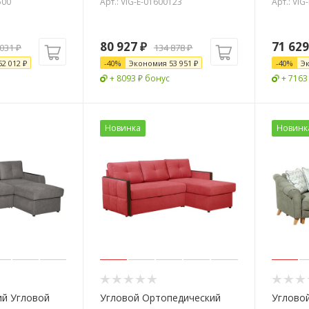
500
Арт.: VIG-E-01600123
Арт.: VIG
80 927
₽
71 629
 031
₽
134 878
₽
52 012
₽
-
40
%
Экономия
53 951
₽
-
40
%
Э
+ 8093 ₽ бонус
+ 7163
Новинка
Новинк
ий Угловой
Угловой Ортопедический
Углово