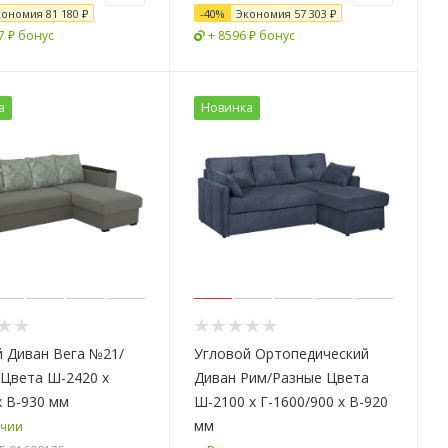
кономия
81 180 ₽
-
40
%
Экономия
57 303 ₽
7 ₽ бонус
+ 8596 ₽ бонус
а
Новинка
 Диван Вега №21/
Угловой Ортопедический
Цвета Ш-2420 х
Диван Рим/Разные Цвета
х В-930 мм
Ш-2100 х Г-1600/900 х В-920
мм
ичии