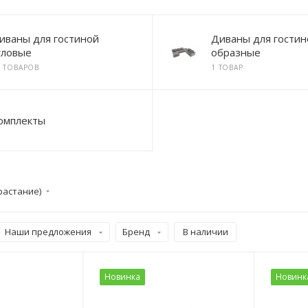
иваны для гостиной
Диваны для гостин
гловые
образные
8 ТОВАРОВ
1 ТОВАР
омплекты
растание)
Наши предложения
Бренд
В наличии
Новинка
Новинк