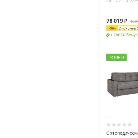
Арт.: VIG-E-01223
78 019
₽
130
-
40
%
Экономия
+ 7802 ₽ бонус
Новинка
Ортопедическ