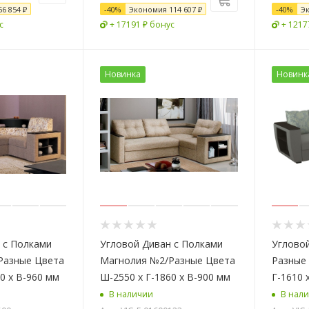
66 854 ₽
-
40
%
Экономия
114 607
₽
-
40
%
Э
с
+ 17191 ₽ бонус
+ 1217
Новинка
Новинк
 с Полками
Угловой Диван с Полками
Угловой
Разные Цвета
Магнолия №2/Разные Цвета
Разные 
0 х В-960 мм
Ш-2550 х Г-1860 х В-900 мм
Г-1610 
В наличии
В нал