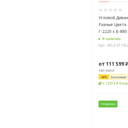
Угловой Диван
Разные Цвета 
Г-2220 х В-880
В наличии
Арт.: VIG-E-01102
от
111 599 
185 998 ₽
-
40
%
Экономия
+ 12013 ₽ бону
Новинка