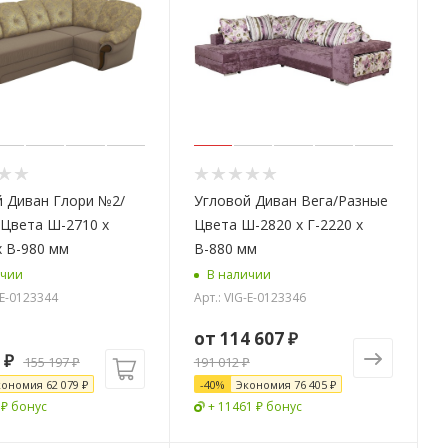
 Диван Глори №2/
Угловой Диван Вега/Разные
Цвета Ш-2710 х
Цвета Ш-2820 х Г-2220 х
х В-980 мм
В-880 мм
ичии
В наличии
-E-0123344
Арт.: VIG-E-0123346
от
114 607 ₽
₽
155 197
₽
191 012 ₽
кономия
62 079
₽
-
40
%
Экономия
76 405 ₽
 ₽ бонус
+ 11461 ₽ бонус