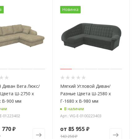
а
Новинка
 Диван Вега Люкс/
Мягкий Угловой Диван/
Цвета Ш-2750 х
Разные Цвета Ш-2580 х
х В-900 мм
Г-1680 х В-980 мм
ичии
В наличии
-E-01223402
Арт.: VIG-E-0100223403
 770 ₽
от
85 955 ₽
₽
143 258 ₽