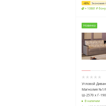
-
40
%
Экономия
+ 10881 ₽ бону
Новинка
Угловой Диван
Магнолия №1/
Ш-2570 х Г-190
В наличии