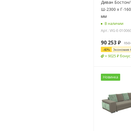
Диван Бостон/
Ш-2300 х Г-160
мм
В наличии
Арт.: VIG-E-01006
90 253
₽
150
-
40
%
Экономия
+ 9025 ₽ бонус
Новинка