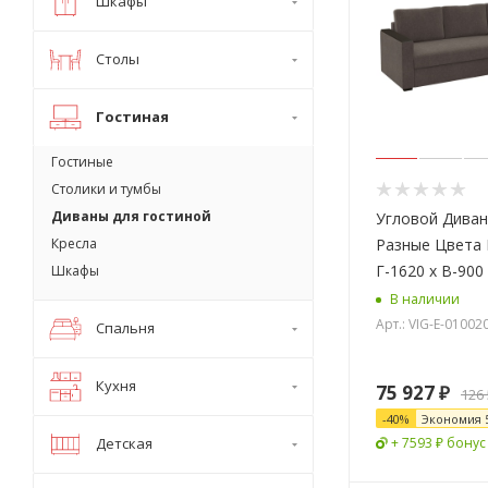
Шкафы
Столы
Гостиная
Гостиные
Столики и тумбы
Диваны для гостиной
Угловой Диван
Кресла
Разные Цвета 
Г-1620 х В-900
Шкафы
В наличии
Арт.: VIG-E-01002
Спальня
Кухня
75 927
₽
126
-
40
%
Экономия
Детская
+ 7593 ₽ бонус