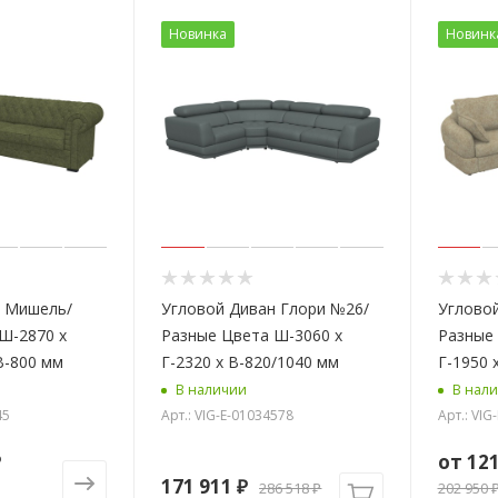
Новинка
Новинк
н Мишель/
Угловой Диван Глори №26/
Угловой
Ш-2870 х
Разные Цвета Ш-3060 х
Разные 
В-800 мм
Г-2320 х В-820/1040 мм
Г-1950 
В наличии
В нал
45
Арт.: VIG-E-01034578
Арт.: VIG
₽
от
121
171 911
₽
286 518
₽
202 950 