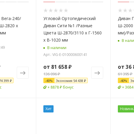
 Вега-240/
Угловой Ортопедический
Диван П
Ш-2820 х
Диван Сити №1 /Разные
Ш-2000 
 мм
Цвета Ш-2870/3110 х Г-1560
мм)/Ра
х В-1020 мм
В нал
249
В наличии
Арт.: VIG-E-010000600141
₽
от
81 658 ₽
от
36 
136 096 ₽
61 395 ₽
74 399 ₽
-
40
%
Экономия
54 438 ₽
-
40
%
Э
с
+ 8878 ₽ бонус
+ 3684
Хит
Новинк