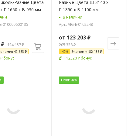
Николь/Разные Цвета
Разные Цвета Ш-3140 х
х Г-1650 х В-930 мм
Г-1850 х В-1100 мм
ичии
В наличии
G-E-010000600135
Арт.: VIG-E-0102248
от
123 203 ₽
₽
124 157
₽
205 338 ₽
кономия
49 663
₽
-
40
%
Экономия
82 135 ₽
 ₽ бонус
+ 12320 ₽ бонус
а
Новинка