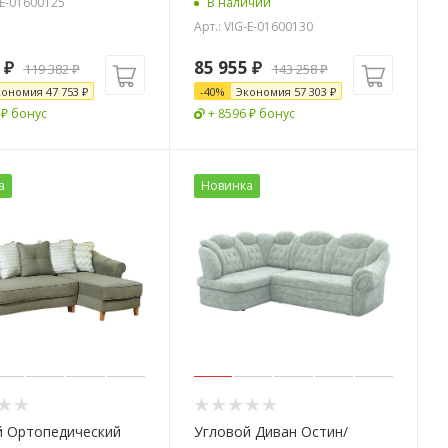
-E-01600125
В наличии
Арт.: VIG-E-01600130
₽
85 955
₽
119 382
₽
143 258
₽
кономия
47 753
₽
-
40
%
Экономия
57 303
₽
 ₽ бонус
+ 8596 ₽ бонус
а
Новинка
й Ортопедический
Угловой Диван Остин/