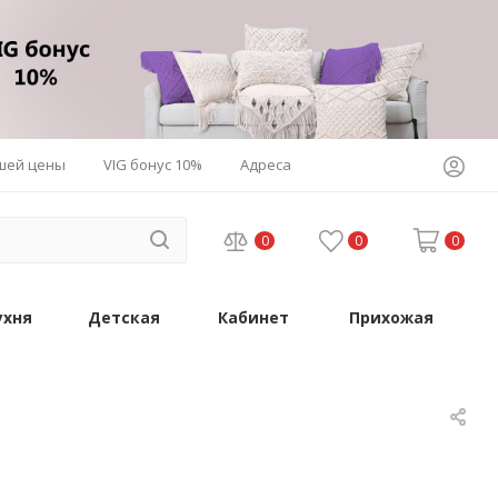
шей цены
VIG бонус 10%
Адреса
0
0
0
ухня
Детская
Кабинет
Прихожая