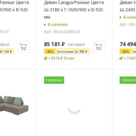
Разные Цвета
Диван Сандра/Разные Цвета
Диван 
0/900 х В-920
Ш-2180 х Г-1600/900 х В-920
Ш-2430 
мм
В нал
Арт.: VI
В наличии
00131
Арт.: VIG-E-01600133
85 181
₽
74 494
 422
₽
141 969
₽
60 169
₽
-
40
%
Экономия
56 788
₽
-
40
%
Э
+ 8518 ₽ бонус
+ 7449
Новинка
Новинк