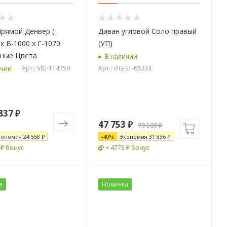
рямой Денвер (
Диван угловой Соло правый
x В-1000 x Г-1070
(УП)
зные Цвета
В наличии
Арт.: VIG-114359
Арт.: VIG-ST-66334
ичии
837 ₽
47 753
₽
79 589
₽
кономия
24 558 ₽
-
40
%
Экономия
31 836
₽
 ₽ бонус
+ 4775 ₽ бонус
а
Новинка