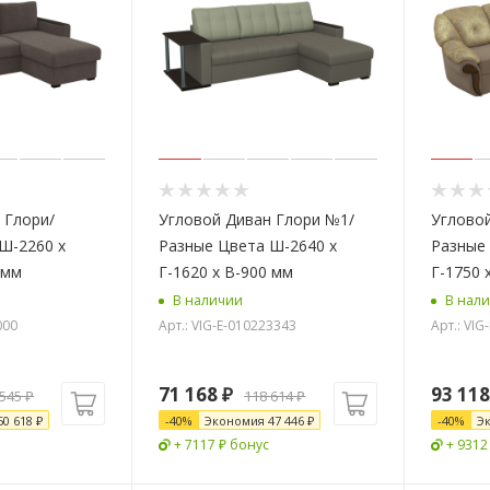
 Глори/
Угловой Диван Глори №1/
Угловой
Ш-2260 х
Разные Цвета Ш-2640 х
Разные 
 мм
Г-1620 х В-900 мм
Г-1750 
В наличии
В нал
000
Арт.: VIG-E-010223343
Арт.: VIG
71 168
₽
93 118
 545
₽
118 614
₽
50 618
₽
-
40
%
Экономия
47 446
₽
-
40
%
Э
+ 7117 ₽ бонус
+ 9312