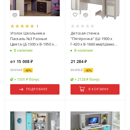
1
Уголок Школьника
Детская стенка
Паскаль №3 Разные
"Пятёрочка" (Ш-1900 х
Цвета (Д-1300 х В-1950 х
Г-420 х В-1660 мм)/Шимо
Г-1300 мм)
Светлый
В наличии
В наличии
от
15 008 ₽
21 284
₽
25 014 ₽
35 473
₽
-
40
%
-
40
%
+ 1501 ₽ бонус
+ 2128 ₽ бонус
ПОДРОБНЕЕ
В КОРЗИНУ