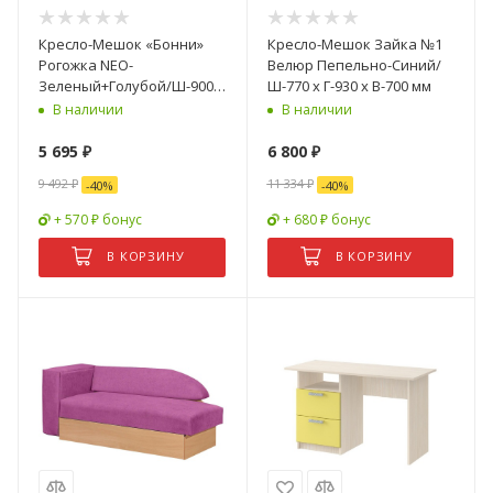
Кресло-Мешок «Бонни»
Кресло-Мешок Зайка №1
Рогожка NEO-
Велюр Пепельно-Синий/
Зеленый+Голубой/Ш-900 x
Ш-770 x Г-930 х В-700 мм
Г-900 х В-900 мм
В наличии
В наличии
5 695
₽
6 800
₽
9 492
₽
11 334
₽
-
40
%
-
40
%
+ 570 ₽ бонус
+ 680 ₽ бонус
В КОРЗИНУ
В КОРЗИНУ