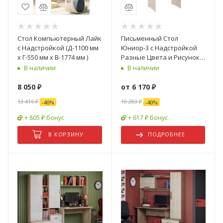
Стол Компьютерный Лайк
Письменный Стол
с Надстройкой (Д-1100 мм
Юниор-3 с Надстройкой
x Г-550 мм х В-1774 мм )
Разные Цвета и Рисунок/
Ш-700 мм x Г-1800 мм х
В наличии
В наличии
В-520 мм
8 050
₽
от
6 170 ₽
13 416
₽
10 283 ₽
-
40
%
-
40
%
+ 805 ₽ бонус
+ 617 ₽ бонус
В КОРЗИНУ
ПОДРОБНЕЕ