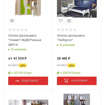
Уголок Школьника
Уголок школьника
"Олимп" МДФ/Разные
"Либерти"
Цвета
В наличии
В наличии
от
41 539 ₽
20 465
₽
69 232 ₽
34 108
₽
-
40
%
-
40
%
+ 4276 ₽ бонус
+ 2047 ₽ бонус
ПОДРОБНЕЕ
В КОРЗИНУ