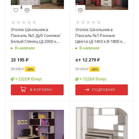
Уголок Школьника
Уголок Школьника
Паскаль №5 Дуб Сонома/
Паскаль №1 Разные
Белый Глянец (Д-2000 х
Цвета (Д-1450 х В-1800 х
В-1780 х Г-595 мм)
Г-590 мм)
В наличии
В наличии
23 195
₽
от
12 279 ₽
38 658
₽
20 465 ₽
-
40
%
-
40
%
+ 2320 ₽ бонус
+ 1228 ₽ бонус
В КОРЗИНУ
ПОДРОБНЕЕ