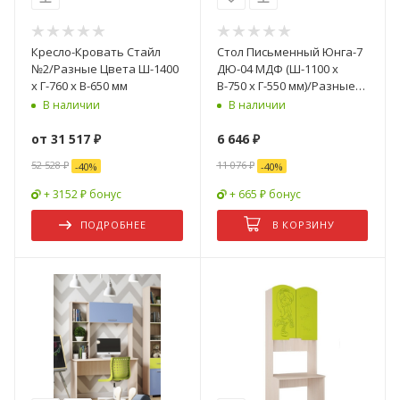
Кресло-Кровать Стайл
Стол Письменный Юнга-7
№2/Разные Цвета Ш-1400
ДЮ-04 МДФ (Ш-1100 x
х Г-760 х В-650 мм
В-750 x Г-550 мм)/Разные
Цвета
В наличии
В наличии
от
31 517 ₽
6 646
₽
52 528 ₽
11 076
₽
-
40
%
-
40
%
+ 3152 ₽ бонус
+ 665 ₽ бонус
ПОДРОБНЕЕ
В КОРЗИНУ