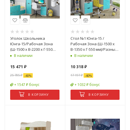
Уголок Школьника
Стол №1 Юнга-15 /
Юнга-15/Рабочая Зона
Рабочая Зона (Ш-1500 x
(Ш-1500 x В-2200 x Г-550
В-1350 x Г-550 мм)/Разные
мм)/Разные Цвета
Цвета
В наличии
В наличии
15 471
₽
10 318
₽
25 785
₽
17 197
₽
-
40
%
-
40
%
+ 1547 ₽ бонус
+ 1032 ₽ бонус
В КОРЗИНУ
В КОРЗИНУ