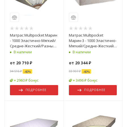
Матрас Multipocket Марин
Матрас Multipocket
- 1000 Эластично-Мягкий/
Марин-3 - 1000 Эластично-
Средне-Жесткий/Разные
Мягкий/Средне-Жесткий/
Размеры
Разные Размеры
В наличии
В наличии
от
20 710 ₽
от
20 344 ₽
34 516 ₽
33 907 ₽
-
40
%
-
40
%
+ 2960 ₽ бонус
+ 3496 ₽ бонус
ПОДРОБНЕЕ
ПОДРОБНЕЕ