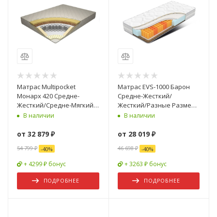
Матрас Multipocket
Матрас EVS-1000 Барон
Монарх 420 Средне-
Средне-Жесткий/
Жесткий/Средне-Мягкий/
Жесткий/Разные Размеры
Разные Размеры
(Non-Stress Relax BMV
В наличии
В наличии
Mildex/ручки)
от
32 879 ₽
от
28 019 ₽
54 799 ₽
46 698 ₽
-
40
%
-
40
%
+ 4299 ₽ бонус
+ 3263 ₽ бонус
ПОДРОБНЕЕ
ПОДРОБНЕЕ