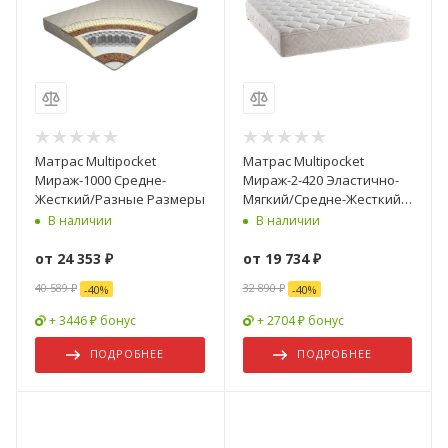
Матрас Multipocket
Матрас Multipocket
Мираж-1000 Средне-
Мираж-2-420 Эластично-
Жесткий/Разные Размеры
Мягкий/Средне-Жесткий/
Разные Размеры
В наличии
В наличии
от
24 353 ₽
от
19 734 ₽
40 589 ₽
32 890 ₽
-
40
%
-
40
%
+ 3446 ₽ бонус
+ 2704 ₽ бонус
ПОДРОБНЕЕ
ПОДРОБНЕЕ