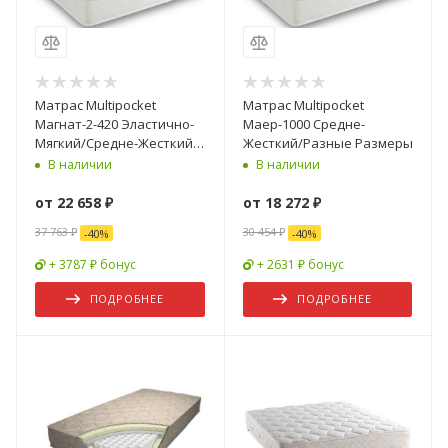
Матрас Multipocket
Матрас Multipocket
Магнат-2-420 Эластично-
Маер-1000 Средне-
Мягкий/Средне-Жесткий/
Жесткий/Разные Размеры
Разные Размеры
В наличии
В наличии
от
22 658 ₽
от
18 272 ₽
37 763 ₽
30 454 ₽
-
40
%
-
40
%
+ 3787 ₽ бонус
+ 2631 ₽ бонус
ПОДРОБНЕЕ
ПОДРОБНЕЕ