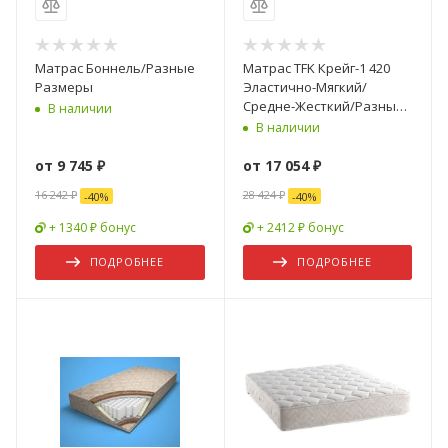
Матрас Боннель/Разные
Матрас TFK Крейг-1 420
Размеры
Эластично-Мягкий/
Средне-Жесткий/Разные
В наличии
Размеры
В наличии
от
9 745 ₽
от
17 054 ₽
16 242 ₽
28 424 ₽
-
40
%
-
40
%
+ 1340 ₽ бонус
+ 2412 ₽ бонус
ПОДРОБНЕЕ
ПОДРОБНЕЕ