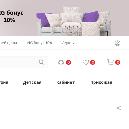
шей цены
VIG бонус 10%
Адреса
0
0
0
ухня
Детская
Кабинет
Прихожая