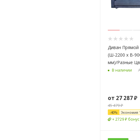
Диван Прямой 
(Ш-2200 х В-90
мм)/Разные Ц
А
В наличии
от
27 287 ₽
45 479 ₽
-
40
%
Экономия
+ 2729 ₽ бонус