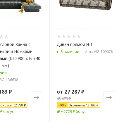
гловой Ханна с
Диван прямой №1
нкой и Ножками-
Арт.: VIG-109078
В наличии
ми (Ш-2900 х В-940
0 мм)
ичии
G-RO-136638
183 ₽
от
27 287 ₽
₽
45 479 ₽
кономия
52 788 ₽
-
40
%
Экономия
18 192 ₽
 ₽ бонус
+ 2729 ₽ бонус