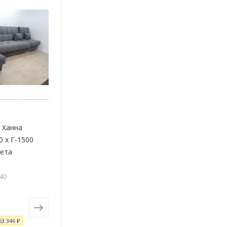
 Ханна
0 х Г-1500
вета
640
63 346 ₽