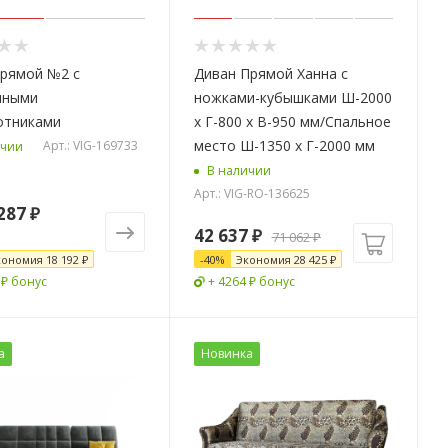
прямой №2 с
Диван Прямой Ханна с
нными
ножками-кубышками Ш-2000
отниками
х Г-800 х В-950 мм/Спальное
место Ш-1350 х Г-2000 мм
Арт.: VIG-169733
ичии
В наличии
Арт.: VIG-RO-136625
287 ₽
42 637
₽
71 062
₽
кономия
18 192 ₽
-
40
%
Экономия
28 425
₽
 ₽ бонус
+ 4264 ₽ бонус
а
Новинка