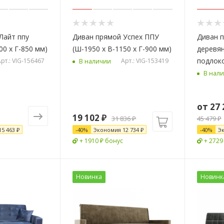
Лайт ппу
Диван прямой Успех ППУ
Диван 
00 х Г-850 мм)
(Ш-1950 х В-1150 х Г-900 мм)
деревя
подлок
рт.: VIG-156467
Арт.: VIG-153419
В наличии
В нал
от
27 
19 102
₽
31 836
₽
45 479 ₽
15 463 ₽
-
40
%
Экономия
12 734
₽
-
40
%
Э
+ 1910 ₽ бонус
+ 2729
Новинка
Новинк