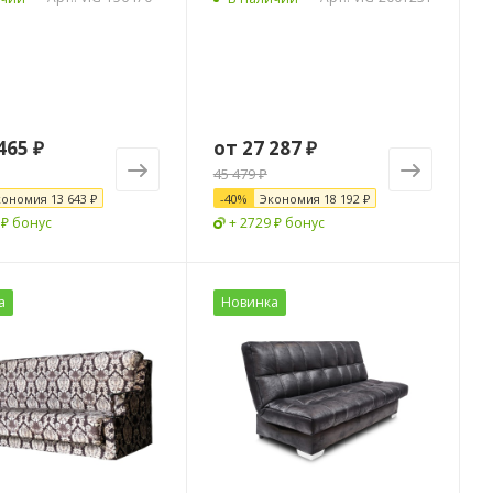
465 ₽
от
27 287 ₽
45 479 ₽
кономия
13 643 ₽
-
40
%
Экономия
18 192 ₽
 ₽ бонус
+ 2729 ₽ бонус
а
Новинка