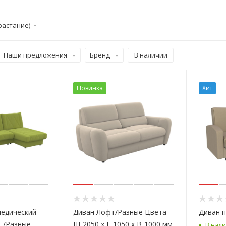
растание)
Наши предложения
Бренд
В наличии
Новинка
Хит
педический
Диван Лофт/Разные Цвета
Диван 
 /Разные
Ш-2050 х Г-1050 х В-1000 мм
В нал