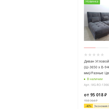
Новинка
Диван Угловой
(Ш-3650 х В-94
мм)/Разные Ц
В наличии
Арт.: VIG-RO-136
от
95 018 ₽
158 364 ₽
-
40
%
Экономия