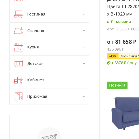
Цвета Ш-2870/
х В-1020 мм
Гостиная
В наличии
Арт.: VIG-E-0100
Спальня
от
81 658 ₽
Кухня
136 096 ₽
-
40
%
Экономия
+ 8878 ₽ бонус
Детская
Кабинет
Новинка
Прихожая