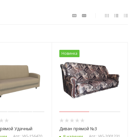
Новинка
прямой Удачный
Диван прямой №3
Арт.: VIG-156470
Арт.: VIG-2001231
ичии
В наличии