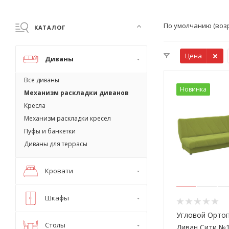
По умолчанию (воз
КАТАЛОГ
Цена
Диваны
Все диваны
Новинка
Механизм раскладки диванов
Кресла
Механизм раскладки кресел
Пуфы и банкетки
Диваны для террасы
Кровати
Шкафы
Угловой Орто
Столы
Диван Сити №1