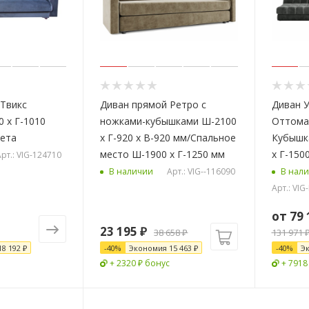
Твикс
Диван прямой Ретро с
Диван У
0 х Г-1010
ножками-кубышками Ш-2100
Оттома
вета
х Г-920 х В-920 мм/Спальное
Кубышка
место Ш-1900 х Г-1250 мм
х Г-150
рт.: VIG-124710
Арт.: VIG--116090
В наличии
В нал
Арт.: VI
от
79 
23 195
₽
38 658
₽
131 971 
18 192 ₽
-
40
%
Экономия
15 463
₽
-
40
%
Э
+ 2320 ₽ бонус
+ 7918