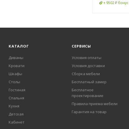
+ 9502 ₽ бонус
КАТАЛОГ
СЕРВИСЫ
Диваны
Условия оплаты
Кровати
Условия доставки
Шкафы
Сборка мебели
Столы
Бесплатный замер
Гостиная
Бесплатное
проектирование
Спальня
Правила приема мебели
Кухня
Гарантия на товар
Детская
Кабинет