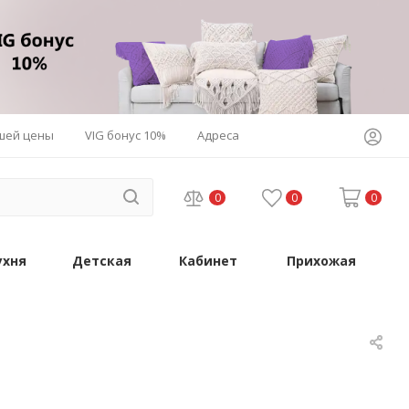
шей цены
VIG бонус 10%
Адреса
0
0
0
ухня
Детская
Кабинет
Прихожая