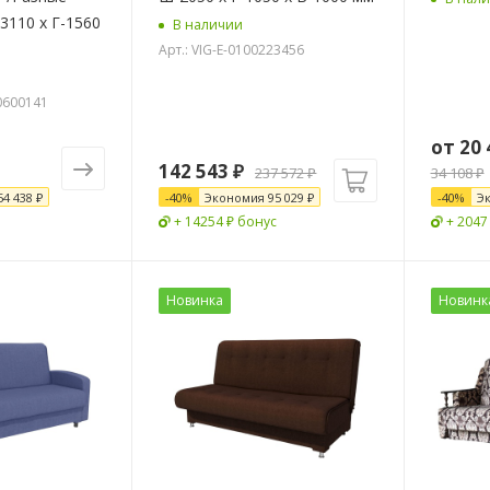
3110 х Г-1560
В наличии
Арт.: VIG-E-0100223456
00600141
от
20 
142 543
₽
237 572
₽
34 108 ₽
54 438 ₽
-
40
%
Экономия
95 029
₽
-
40
%
Э
+ 14254 ₽ бонус
+ 2047
Новинка
Новинк