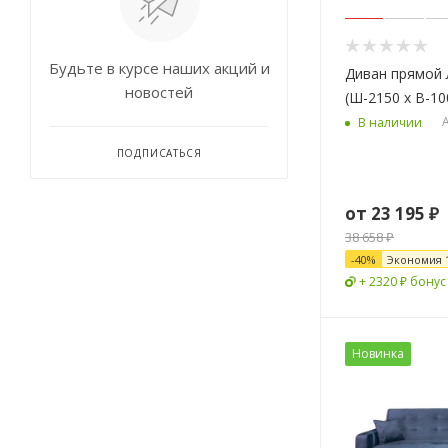
Будьте в курсе наших акций и
Диван прямой 
новостей
(Ш-2150 х В-10
А
В наличии
ПОДПИСАТЬСЯ
от
23 195 ₽
38 658 ₽
-
40
%
Экономия
+ 2320 ₽ бонус
Новинка