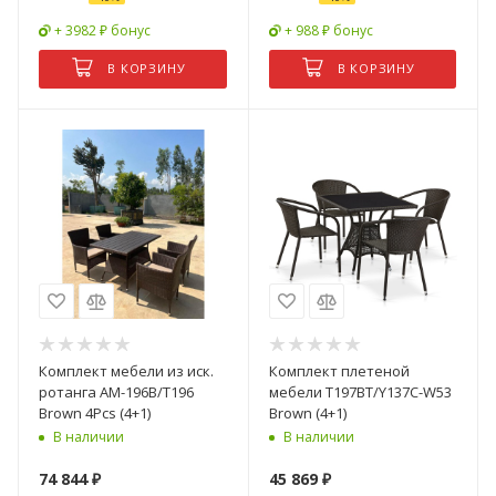
+ 3982 ₽ бонус
+ 988 ₽ бонус
В КОРЗИНУ
В КОРЗИНУ
Комплект мебели из иск.
Комплект плетеной
ротанга AM-196B/T196
мебели T197BT/Y137C-W53
Brown 4Pcs (4+1)
Brown (4+1)
В наличии
В наличии
74 844
₽
45 869
₽