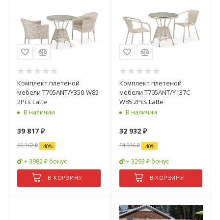
Комплект плетеной
Комплект плетеной
мебели T705ANT/Y350-W85
мебели T705ANT/Y137C-
2Pcs Latte
W85 2Pcs Latte
В наличии
В наличии
39 817
₽
32 932
₽
66 362
₽
54 886
₽
-
40
%
-
40
%
+ 3982 ₽ бонус
+ 3293 ₽ бонус
В КОРЗИНУ
В КОРЗИНУ