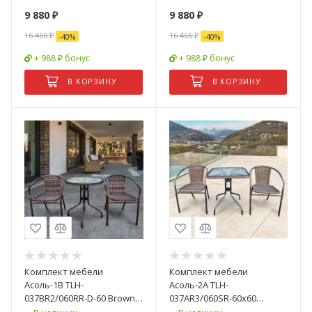
9 880
₽
9 880
₽
16 466
₽
16 466
₽
-
40
%
-
40
%
+ 988 ₽ бонус
+ 988 ₽ бонус
В КОРЗИНУ
В КОРЗИНУ
Комплект мебели
Комплект мебели
Асоль-1B TLH-
Асоль-2A TLH-
037BR2/060RR-D-60 Brown
037AR3/060SR-60х60
(2+1)
Cappuccino (2+1)