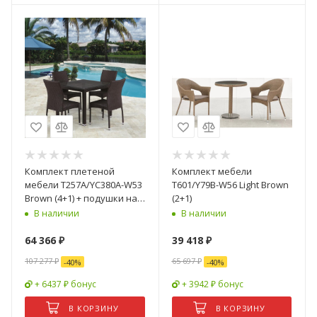
Комплект плетеной
Комплект мебели
мебели T257A/YC380A-W53
T601/Y79B-W56 Light Brown
Brown (4+1) + подушки на
(2+1)
стульях
В наличии
В наличии
64 366
₽
39 418
₽
107 277
₽
65 697
₽
-
40
%
-
40
%
+ 6437 ₽ бонус
+ 3942 ₽ бонус
В КОРЗИНУ
В КОРЗИНУ