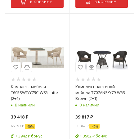
В КОРЗИНУ
В КОРЗИНУ
Комплект мебели
Комплект плетеной
T605SWT/Y79C-W85 Latte
мебели T707ANS/Y79-W53
(2+1)
Brown (2+1)
В наличии
В наличии
39 418
₽
39 817
₽
65 697
₽
66 362
₽
-
40
%
-
40
%
+ 3942 ₽ бонус
+ 3982 ₽ бонус