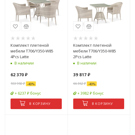
Комплект плетеной
Комплект плетеной
мебели T706/Y350-W85
мебели T706/Y350-W85
4Pcs Latte
2Pcs Latte
В наличии
В наличии
62 370
₽
39 817
₽
103 950
₽
66 362
₽
-
40
%
-
40
%
+ 6237 ₽ бонус
+ 3982 ₽ бонус
В КОРЗИНУ
В КОРЗИНУ