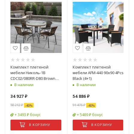
Комплект плетеной
Комплект плетеной
мебели Николь-1B
мебели AFM-440 90x90 4Pcs
CDC02/080RR-D80 Brown
Black (4+1)
(4+1)
В наличии
В наличии
34 927
₽
54 886
₽
58 212
₽
91 476
₽
-
40
%
-
40
%
+ 3493 ₽ бонус
+ 5489 ₽ бонус
В КОРЗИНУ
В КОРЗИНУ