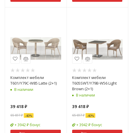
Комплект мебели
Комплект мебели
T601/Y79C-W85 Latte (2+1)
T605SWT/Y79B-W56 Light
Brown (2+1)
В наличии
В наличии
39 418
₽
39 418
₽
65 697
₽
65 697
₽
-
40
%
-
40
%
+ 3942 ₽ бонус
+ 3942 ₽ бонус