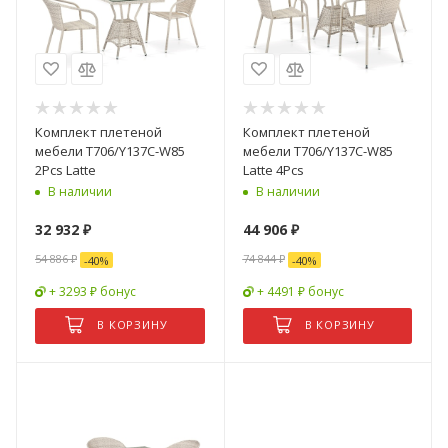
Комплект плетеной
Комплект плетеной
мебели T706/Y137C-W85
мебели T706/Y137C-W85
2Pcs Latte
Latte 4Pcs
В наличии
В наличии
32 932
₽
44 906
₽
54 886
₽
74 844
₽
-
40
%
-
40
%
+ 3293 ₽ бонус
+ 4491 ₽ бонус
В КОРЗИНУ
В КОРЗИНУ