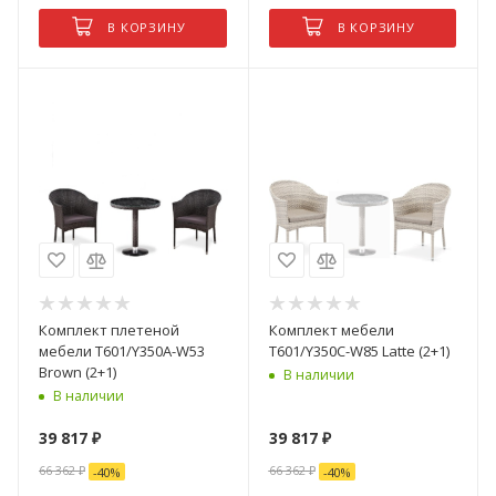
В КОРЗИНУ
В КОРЗИНУ
Комплект плетеной
Комплект мебели
мебели T601/Y350A-W53
T601/Y350C-W85 Latte (2+1)
Brown (2+1)
В наличии
В наличии
39 817
₽
39 817
₽
66 362
₽
66 362
₽
-
40
%
-
40
%