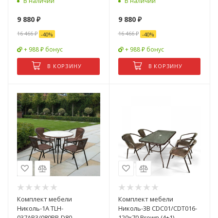
В наличии
В наличии
9 880
₽
9 880
₽
16 466
₽
16 466
₽
-
40
%
-
40
%
+ 988 ₽ бонус
+ 988 ₽ бонус
В КОРЗИНУ
В КОРЗИНУ
Комплект мебели
Комплект мебели
Николь-1A TLH-
Николь-3B CDC01/CDT016-
037AR3/080RR-D80
120х70 Brown (4+1)