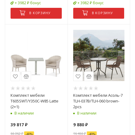
+ 3982 ₽ бонус
+ 3982 ₽ бонус
В КОРЗИНУ
В КОРЗИНУ
Комплект мебели
Комплект мебели Асоль-7
T605SWT/Y350C-W85 Latte
TLH-037B/TLH-060 brown-
(2+1)
2pcs
В наличии
В наличии
39 817
₽
9 880
₽
66 362
₽
16 466
₽
-
40
%
-
40
%