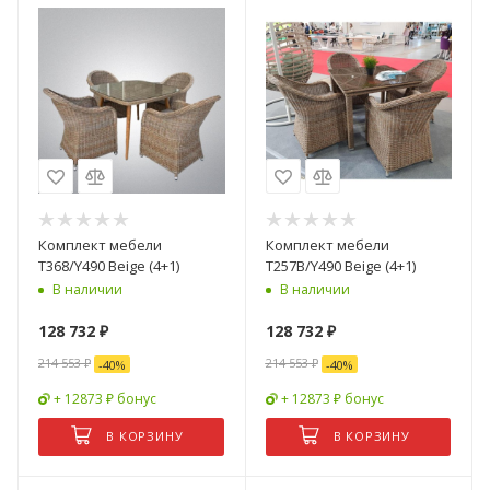
Комплект мебели
Комплект мебели
T368/Y490 Beige (4+1)
T257B/Y490 Beige (4+1)
В наличии
В наличии
128 732
₽
128 732
₽
214 553
₽
214 553
₽
-
40
%
-
40
%
+ 12873 ₽ бонус
+ 12873 ₽ бонус
В КОРЗИНУ
В КОРЗИНУ