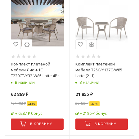
Комплект плетеной
Комплект плетеной
мебели Лион-1C
мебели T25C/Y137C-W85
T220CT/Y32-W85 Latte 4Pcs
Latte (2+1)
(4+1)
В наличии
В наличии
62 869
₽
21 855
₽
104 782
₽
36 425
₽
-
40
%
-
40
%
+ 6287 ₽ бонус
+ 2186 ₽ бонус
В КОРЗИНУ
В КОРЗИНУ