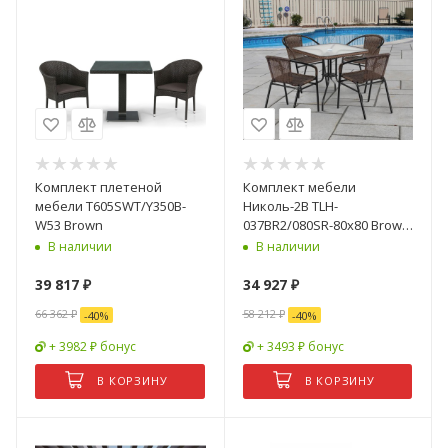
Комплект плетеной
Комплект мебели
мебели T605SWT/Y350B-
Николь-2B TLH-
W53 Brown
037BR2/080SR-80х80 Brown
(4+1)
В наличии
В наличии
39 817
₽
34 927
₽
66 362
₽
58 212
₽
-
40
%
-
40
%
+ 3982 ₽ бонус
+ 3493 ₽ бонус
В КОРЗИНУ
В КОРЗИНУ