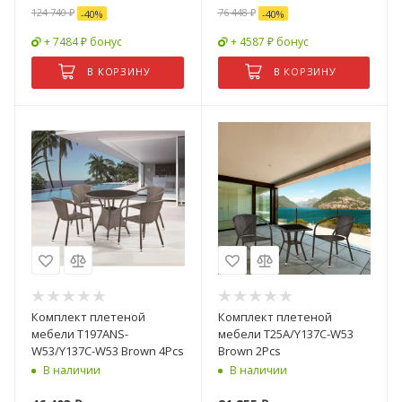
124 740
₽
76 448
₽
-
40
%
-
40
%
+ 7484 ₽ бонус
+ 4587 ₽ бонус
В КОРЗИНУ
В КОРЗИНУ
Комплект плетеной
Комплект плетеной
мебели T197ANS-
мебели T25A/Y137C-W53
W53/Y137C-W53 Brown 4Pcs
Brown 2Pcs
В наличии
В наличии