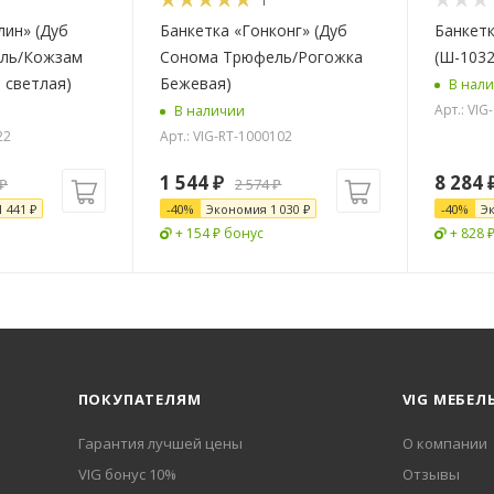
1
лин» (Дуб
Банкетка «Гонконг» (Дуб
Банкет
ль/Кожзам
Сонома Трюфель/Рогожка
(Ш-1032
 светлая)
Бежевая)
В нал
Арт.: VIG
В наличии
22
Арт.: VIG-RT-1000102
1 544
₽
8 284
₽
2 574
₽
1 441
₽
-
40
%
Экономия
1 030
₽
-
40
%
Э
+ 154 ₽ бонус
+ 828 
ПОКУПАТЕЛЯМ
VIG МЕБЕЛ
Гарантия лучшей цены
О компании
VIG бонус 10%
Отзывы