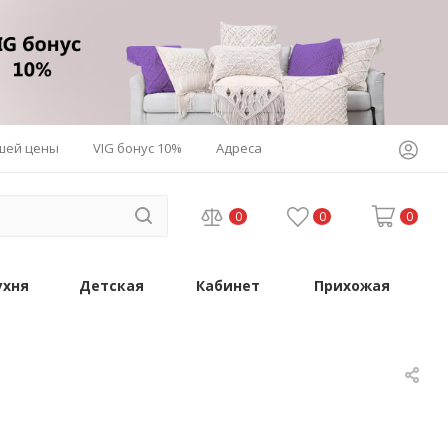
шей цены
VIG бонус 10%
Адреса
0
0
0
ухня
Детская
Кабинет
Прихожая