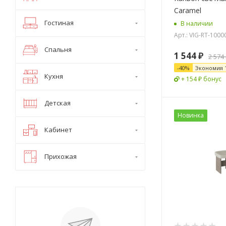
Caramel
Гостиная
В наличии
Арт.: VIG-RT-1000
Спальня
1 544
₽
2 574
-
40
%
Экономия
Кухня
+ 154 ₽ бонус
Детская
Новинка
Кабинет
Прихожая