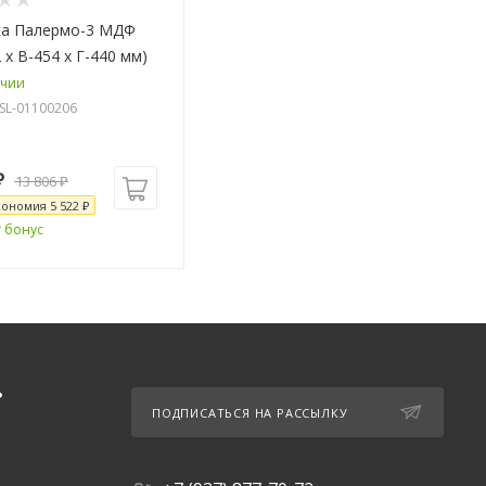
ка Палермо-3 МДФ
 х В-454 х Г-440 мм)
ичии
-SL-01100206
₽
13 806
₽
кономия
5 522
₽
₽ бонус
Ь
ПОДПИСАТЬСЯ НА РАССЫЛКУ