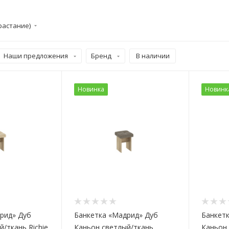
растание)
Наши предложения
Бренд
В наличии
Новинка
Новинк
рид» Дуб
Банкетка «Мадрид» Дуб
Банкет
/ткань Richie
Каньон светлый/ткань
Каньон 