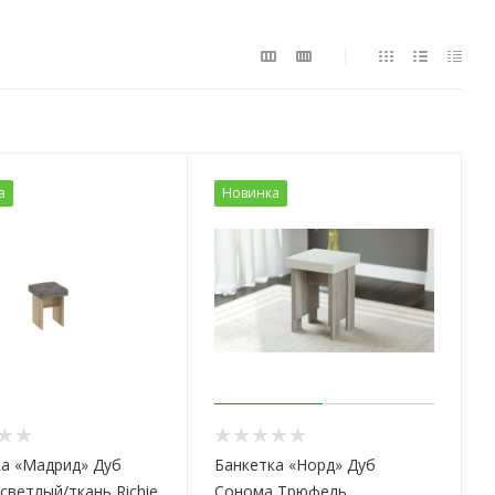
а
Новинка
ка «Мадрид» Дуб
Банкетка «Норд» Дуб
светлый/ткань Richie
Сонома Трюфель