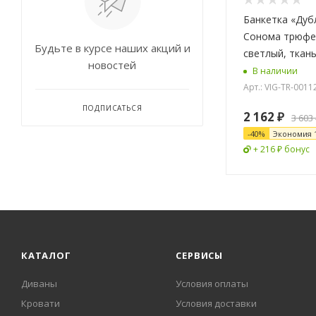
Банкетка «Дуб
Сонома трюфе
Будьте в курсе наших акций и
светлый, ткань
новостей
В наличии
Арт.: VIG-TR-0011
ПОДПИСАТЬСЯ
2 162
₽
3 603
-
40
%
Экономия
+ 216 ₽ бонус
КАТАЛОГ
СЕРВИСЫ
Диваны
Условия оплаты
Кровати
Условия доставки