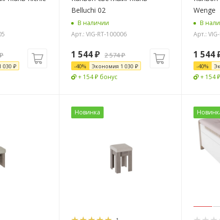
Belluchi 02
Wenge
В наличии
В нал
05
Арт.: VIG-RT-100006
Арт.: VIG
1 544
₽
1 544
₽
2 574
₽
1 030
₽
-
40
%
Экономия
1 030
₽
-
40
%
Э
+ 154 ₽ бонус
+ 154 
Новинка
Новинк