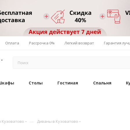
Оплата
Рассрочка 0%
Легкий возврат
Гарантия луч
Шкафы
Столы
Гостиная
Спальня
К
—
в Кузоватово
Диваны в Кузоватово