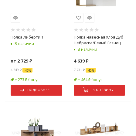
Полка Либерти 1
Полка навесная Хлоя Дуб
Небраска/Белый Глянец
В наличии
В наличии
от
2 729 ₽
4 639
₽
4 549 ₽
7 731
₽
-
40
%
-
40
%
+ 273 ₽ бонус
+ 464 ₽ бонус
ПОДРОБНЕЕ
В КОРЗИНУ