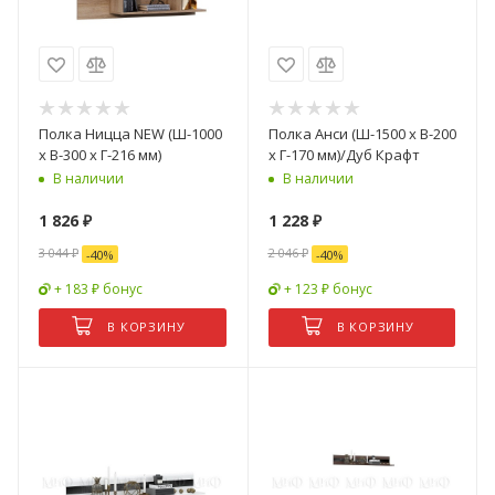
Полка Ницца NEW (Ш-1000
Полка Анси (Ш-1500 x В-200
x В-300 x Г-216 мм)
x Г-170 мм)/Дуб Крафт
В наличии
В наличии
1 826
₽
1 228
₽
3 044
₽
2 046
₽
-
40
%
-
40
%
+ 183 ₽ бонус
+ 123 ₽ бонус
В КОРЗИНУ
В КОРЗИНУ