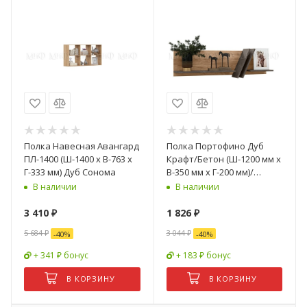
Полка Навесная Авангард
Полка Портофино Дуб
ПЛ-1400 (Ш-1400 x В-763 x
Крафт/Бетон (Ш-1200 мм x
Г-333 мм) Дуб Сонома
В-350 мм x Г-200 мм)/
Разные Цвета
В наличии
В наличии
3 410
₽
1 826
₽
5 684
₽
3 044
₽
-
40
%
-
40
%
+ 341 ₽ бонус
+ 183 ₽ бонус
В КОРЗИНУ
В КОРЗИНУ