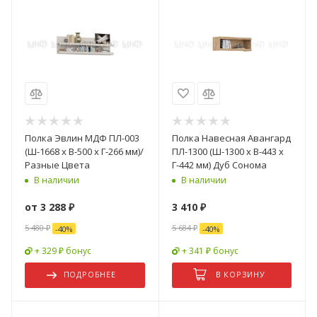
Полка Эвлин МДФ ПЛ-003
Полка Навесная Авангард
(Ш-1668 x В-500 x Г-266 мм)/
ПЛ-1300 (Ш-1300 x В-443 x
Разные Цвета
Г-442 мм) Дуб Сонома
В наличии
В наличии
от
3 288 ₽
3 410
₽
5 480 ₽
5 684
₽
-
40
%
-
40
%
+ 329 ₽ бонус
+ 341 ₽ бонус
ПОДРОБНЕЕ
В КОРЗИНУ