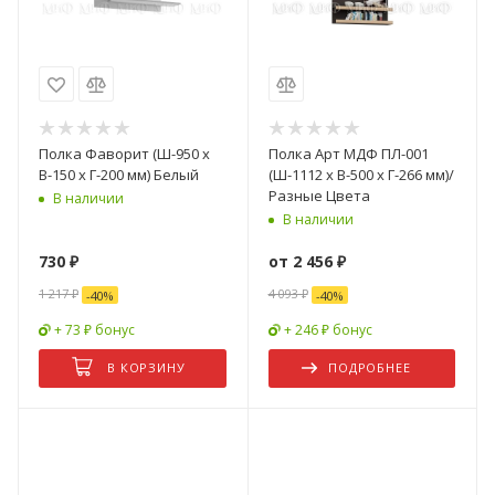
Полка Фаворит (Ш-950 x
Полка Арт МДФ ПЛ-001
В-150 x Г-200 мм) Белый
(Ш-1112 x В-500 x Г-266 мм)/
Разные Цвета
В наличии
В наличии
730
₽
от
2 456 ₽
1 217
₽
4 093 ₽
-
40
%
-
40
%
+ 73 ₽ бонус
+ 246 ₽ бонус
В КОРЗИНУ
ПОДРОБНЕЕ