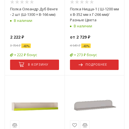
Полка Олеандр Дуб Венге
Полка Ницца-1 ( Ш-1200 мм
- 2 шт (Ш-1300 × В-166 мм)
x В-352 мм x Г-266 мм)/
Разные Цвета
В наличии
В наличии
2 222
₽
от
2 729 ₽
3 704
₽
4 549 ₽
-
40
%
-
40
%
+ 222 ₽ бонус
+ 273 ₽ бонус
В КОРЗИНУ
ПОДРОБНЕЕ