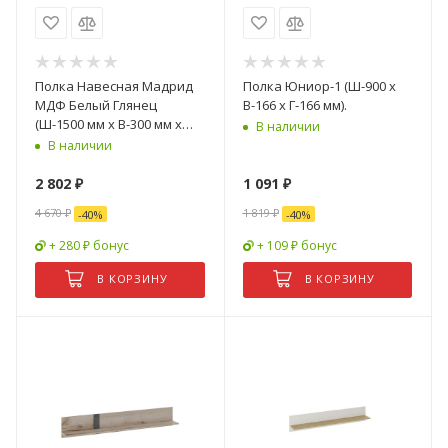
Полка Навесная Мадрид
Полка Юниор-1 (Ш-900 x
МДФ Белый Глянец
В-166 x Г-166 мм).
(Ш-1500 мм x В-300 мм x
В наличии
Г-216 мм)
В наличии
2 802
₽
1 091
₽
4 670
₽
1 819
₽
-
40
%
-
40
%
+ 280 ₽ бонус
+ 109 ₽ бонус
В КОРЗИНУ
В КОРЗИНУ