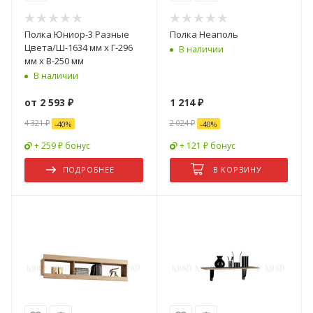
Полка Юниор-3 Разные
Полка Неаполь
Цвета/Ш-1634 мм x Г-296
В наличии
мм х В-250 мм
В наличии
от
2 593 ₽
1 214
₽
4 321 ₽
2 024
₽
-
40
%
-
40
%
+ 259 ₽ бонус
+ 121 ₽ бонус
ПОДРОБНЕЕ
В КОРЗИНУ