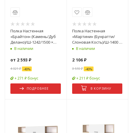
Полка Настенная
Полка Настенная
«Брайтон» (Камень/Дуб
«Мартини» (Бунратти/
Делано)/Ш-1242/1500 ×
Слоновая Кость)/Ш-1400 ×
В-240 × Г-176 мм
В-250 × Г-200 мм
В наличии
В наличии
от
2 593 ₽
2 106
₽
4 321 ₽
3 510
₽
-
40
%
-
40
%
+ 271 ₽ бонус
+ 211 ₽ бонус
ПОДРОБНЕЕ
В КОРЗИНУ