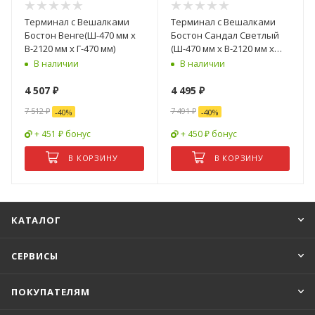
Терминал с Вешалками
Терминал с Вешалками
Бостон Венге(Ш-470 мм x
Бостон Сандал Светлый
В-2120 мм x Г-470 мм)
(Ш-470 мм x В-2120 мм x
Г-470 мм)
В наличии
В наличии
4 507
₽
4 495
₽
7 512
₽
7 491
₽
-
40
%
-
40
%
+ 451 ₽ бонус
+ 450 ₽ бонус
В КОРЗИНУ
В КОРЗИНУ
КАТАЛОГ
СЕРВИСЫ
ПОКУПАТЕЛЯМ