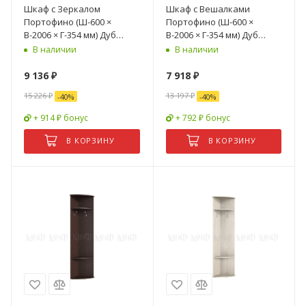
Шкаф с Зеркалом
Шкаф с Вешалками
Портофино (Ш-600 ×
Портофино (Ш-600 ×
В-2006 × Г-354 мм) Дуб
В-2006 × Г-354 мм) Дуб
Крафт/Бетон
Крафт/Бетон
В наличии
В наличии
9 136
₽
7 918
₽
15 226
₽
13 197
₽
-
40
%
-
40
%
+ 914 ₽ бонус
+ 792 ₽ бонус
В КОРЗИНУ
В КОРЗИНУ