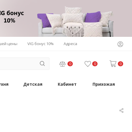
шей цены
VIG бонус 10%
Адреса
0
0
0
ухня
Детская
Кабинет
Прихожая