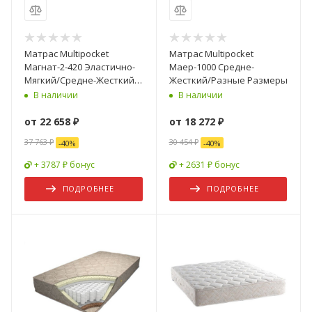
Матрас Multipocket
Матрас Multipocket
Магнат-2-420 Эластично-
Маер-1000 Средне-
Мягкий/Средне-Жесткий/
Жесткий/Разные Размеры
Разные Размеры
В наличии
В наличии
от
22 658 ₽
от
18 272 ₽
37 763 ₽
30 454 ₽
-
40
%
-
40
%
+ 3787 ₽ бонус
+ 2631 ₽ бонус
ПОДРОБНЕЕ
ПОДРОБНЕЕ