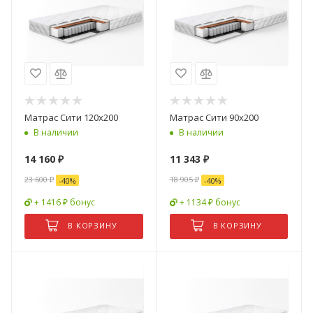
Матрас Сити 120х200
Матрас Сити 90х200
В наличии
В наличии
14 160
₽
11 343
₽
23 600
₽
18 905
₽
-
40
%
-
40
%
+ 1416 ₽ бонус
+ 1134 ₽ бонус
В КОРЗИНУ
В КОРЗИНУ