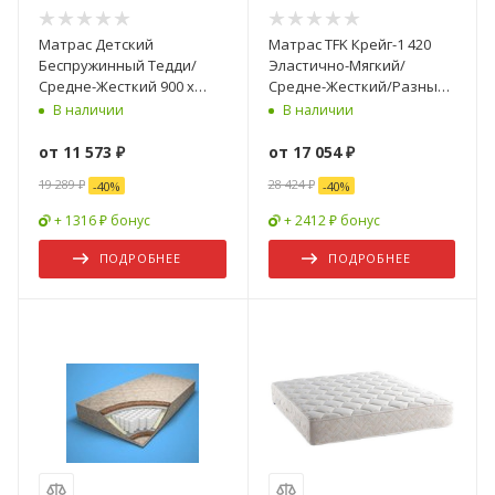
Матрас Детский
Матрас TFK Крейг-1 420
Беспружинный Тедди/
Эластично-Мягкий/
Средне-Жесткий 900 х
Средне-Жесткий/Разные
1900 мм
Размеры
В наличии
В наличии
от
11 573 ₽
от
17 054 ₽
19 289 ₽
28 424 ₽
-
40
%
-
40
%
+ 1316 ₽ бонус
+ 2412 ₽ бонус
ПОДРОБНЕЕ
ПОДРОБНЕЕ