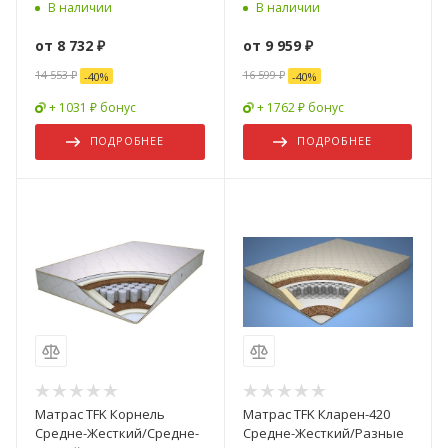
1900 мм
В наличии
В наличии
от
8 732 ₽
от
9 959 ₽
14 553 ₽
16 599 ₽
-
40
%
-
40
%
+ 1031 ₽ бонус
+ 1762 ₽ бонус
ПОДРОБНЕЕ
ПОДРОБНЕЕ
Матрас TFK Корнель
Матрас TFK Кларен-420
Средне-Жесткий/Средне-
Средне-Жесткий/Разные