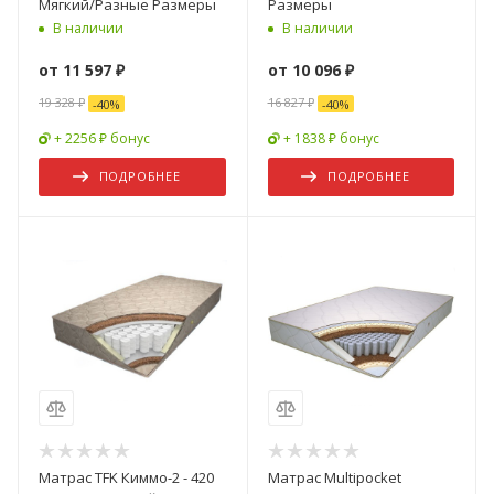
Мягкий/Разные Размеры
Размеры
В наличии
В наличии
от
11 597 ₽
от
10 096 ₽
19 328 ₽
16 827 ₽
-
40
%
-
40
%
+ 2256 ₽ бонус
+ 1838 ₽ бонус
ПОДРОБНЕЕ
ПОДРОБНЕЕ
Матрас TFK Киммо-2 - 420
Матрас Multipocket