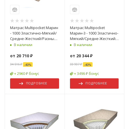
Матрас Multipocket Марин
Матрас Multipocket
- 1000 Эластично-Мягкий/
Марин-3 - 1000 Эластично-
Средне-Жесткий/Разные
Мягкий/Средне-Жесткий/
Размеры
Разные Размеры
В наличии
В наличии
от
20 710 ₽
от
20 344 ₽
34 516 ₽
33 907 ₽
-
40
%
-
40
%
+ 2960 ₽ бонус
+ 3496 ₽ бонус
ПОДРОБНЕЕ
ПОДРОБНЕЕ