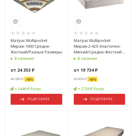
Матрас Multipocket
Матрас Multipocket
Мираж-1000 Средне-
Мираж-2-420 Эластично-
Жесткий/Разные Размеры
Мягкий/Средне-Жесткий/
Разные Размеры
В наличии
В наличии
от
24 353 ₽
от
19 734 ₽
40 589 ₽
32 890 ₽
-
40
%
-
40
%
+ 3446 ₽ бонус
+ 2704 ₽ бонус
ПОДРОБНЕЕ
ПОДРОБНЕЕ