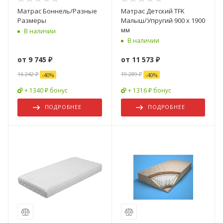
Матрас Боннель/Разные
Матрас Детский TFK
Размеры
Малыш/Упругий 900 х 1900
мм
В наличии
В наличии
от
9 745 ₽
от
11 573 ₽
16 242 ₽
19 289 ₽
-
40
%
-
40
%
+ 1340 ₽ бонус
+ 1316 ₽ бонус
ПОДРОБНЕЕ
ПОДРОБНЕЕ