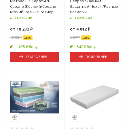
Матрас TFK Карат-420
Непромокаемый
Средне-Жесткий/Средне-
Защитный Чехол /Разные
Мягкий/Разные Размеры
Размеры
В наличии
В наличии
от
10 232 ₽
от
4 012 ₽
17 053 ₽
6 687 ₽
-
40
%
-
40
%
+ 1875 ₽ бонус
+ 547 ₽ бонус
ПОДРОБНЕЕ
ПОДРОБНЕЕ