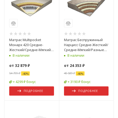
Матрас Multipocket
Матрас Беспружинный
Монарх 420 Средне-
Нарцисс Средне-Жесткий/
Жесткий/Средне-Мягкий/
Средне-Мягкий/Разные
Разные Размеры
Размеры
В наличии
В наличии
от
32 879 ₽
от
24 353 ₽
54 799 ₽
40 589 ₽
-
40
%
-
40
%
+ 4299 ₽ бонус
+ 3190 ₽ бонус
ПОДРОБНЕЕ
ПОДРОБНЕЕ