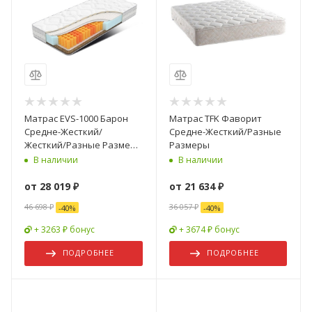
Матрас EVS-1000 Барон
Матрас TFK Фаворит
Средне-Жесткий/
Средне-Жесткий/Разные
Жесткий/Разные Размеры
Размеры
(Non-Stress Relax BMV
В наличии
В наличии
Mildex/ручки)
от
28 019 ₽
от
21 634 ₽
46 698 ₽
36 057 ₽
-
40
%
-
40
%
+ 3263 ₽ бонус
+ 3674 ₽ бонус
ПОДРОБНЕЕ
ПОДРОБНЕЕ