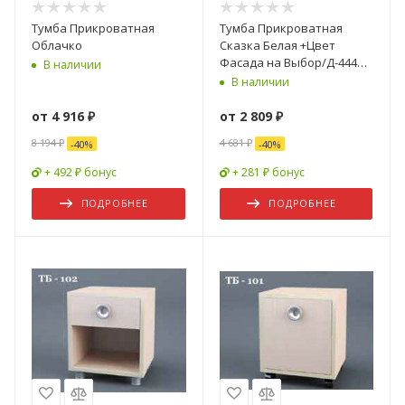
Тумба Прикроватная
Тумба Прикроватная
Облачко
Сказка Белая +Цвет
Фасада на Выбор/Д-444
В наличии
мм x Ш-500 мм х В-450 мм
В наличии
от
4 916 ₽
от
2 809 ₽
8 194 ₽
4 681 ₽
-
40
%
-
40
%
+ 492 ₽ бонус
+ 281 ₽ бонус
ПОДРОБНЕЕ
ПОДРОБНЕЕ