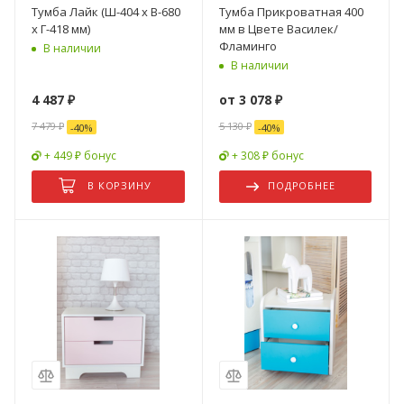
Тумба Лайк (Ш-404 х В-680
Тумба Прикроватная 400
х Г-418 мм)
мм в Цвете Василек/
Фламинго
В наличии
В наличии
4 487
₽
от
3 078 ₽
7 479
₽
5 130 ₽
-
40
%
-
40
%
+ 449 ₽ бонус
+ 308 ₽ бонус
В КОРЗИНУ
ПОДРОБНЕЕ