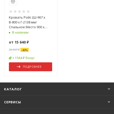
Кровать Ройс (Ш-967 x
В-800 x Г-2138 мм/
Спальное Место 900 x
2000 мм) Дуб Юкон/Бетон
В наличии
Темный
от
15 640 ₽
26 067 ₽
-
40
%
+ 1564 ₽ бонус
ПОДРОБНЕЕ
КАТАЛОГ
СЕРВИСЫ