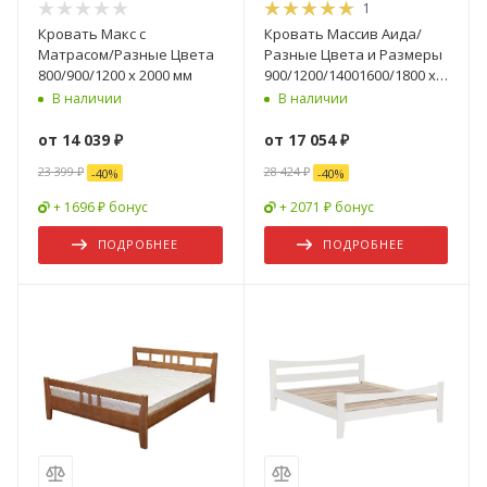
1
Кровать Макс с
Кровать Массив Аида/
Матрасом/Разные Цвета
Разные Цвета и Размеры
800/900/1200 х 2000 мм
900/1200/14001600/1800 х
2000 мм
В наличии
В наличии
от
14 039 ₽
от
17 054 ₽
23 399 ₽
28 424 ₽
-
40
%
-
40
%
+ 1696 ₽ бонус
+ 2071 ₽ бонус
ПОДРОБНЕЕ
ПОДРОБНЕЕ