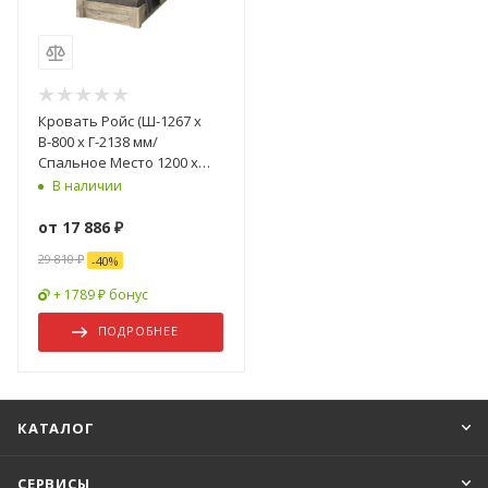
Кровать Ройс (Ш-1267 x
В-800 x Г-2138 мм/
Спальное Место 1200 x
2000 мм) Дуб Юкон/Бетон
В наличии
Темный
от
17 886 ₽
29 810 ₽
-
40
%
+ 1789 ₽ бонус
ПОДРОБНЕЕ
КАТАЛОГ
СЕРВИСЫ