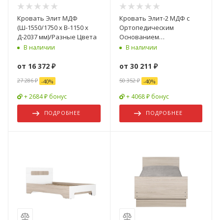
Кровать Элит МДФ
Кровать Элит-2 МДФ с
(Ш-1550/1750 х В-1150 х
Ортопедическим
Д-2037 мм)/Разные Цвета
Основанием
(Ш-1200/1400/1600 х В-1000
В наличии
В наличии
х Г-2000 мм)/Разные Цвета
от
16 372 ₽
от
30 211 ₽
27 286 ₽
50 352 ₽
-
40
%
-
40
%
+ 2684 ₽ бонус
+ 4068 ₽ бонус
ПОДРОБНЕЕ
ПОДРОБНЕЕ