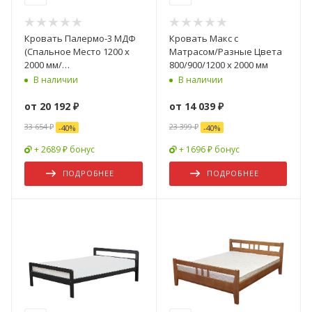
Кровать Палермо-3 МДФ
Кровать Макс с
(Спальное Место 1200 х
Матрасом/Разные Цвета
2000 мм/
800/900/1200 х 2000 мм
Ортопед.Основание)
В наличии
В наличии
от
20 192 ₽
от
14 039 ₽
33 654 ₽
23 399 ₽
-
40
%
-
40
%
+ 2689 ₽ бонус
+ 1696 ₽ бонус
ПОДРОБНЕЕ
ПОДРОБНЕЕ