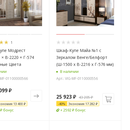
1
упе Модрест
Шкаф-Купе Майа №1 с
 × В-2220 × Г-574
Зеркалом Венге/Белфорт
зные Цвета
(Ш-1500 х В-2216 х Г-576 мм)
ичии
В наличии
G-MF-01100000566
Арт.: VIG-MF-0110000556
099 ₽
25 923
₽
43 205
₽
кономия
13 400 ₽
-
40
%
Экономия
17 282
₽
 ₽ бонус
+ 2592 ₽ бонус