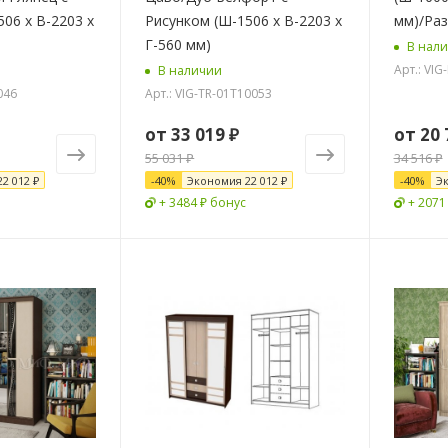
06 х В-2203 х
Рисунком (Ш-1506 х В-2203 х
мм)/Ра
Г-560 мм)
В нал
Арт.: VI
В наличии
046
Арт.: VIG-TR-01T10053
от
33 019 ₽
от
20 
55 031 ₽
34 516 ₽
22 012 ₽
-
40
%
Экономия
22 012 ₽
-
40
%
Э
+ 3484 ₽ бонус
+ 2071