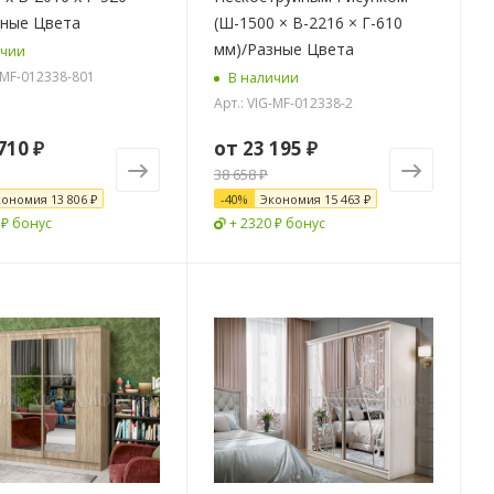
зные Цвета
(Ш-1500 × В-2216 × Г-610
мм)/Разные Цвета
ичии
G-MF-012338-801
В наличии
Арт.: VIG-MF-012338-2
710 ₽
от
23 195 ₽
38 658 ₽
кономия
13 806 ₽
-
40
%
Экономия
15 463 ₽
 ₽ бонус
+ 2320 ₽ бонус