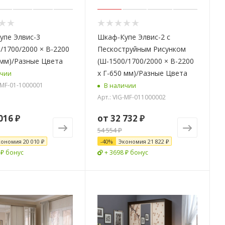
упе Элвис-3
Шкаф-Купе Элвис-2 с
/1700/2000 × В-2200
Пескоструйным Рисунком
 мм)/Разные Цвета
(Ш-1500/1700/2000 × В-2200
х Г-650 мм)/Разные Цвета
ичии
G-MF-01-1000001
В наличии
Арт.: VIG-MF-011000002
016 ₽
от
32 732 ₽
54 554 ₽
кономия
20 010 ₽
-
40
%
Экономия
21 822 ₽
 ₽ бонус
+ 3698 ₽ бонус