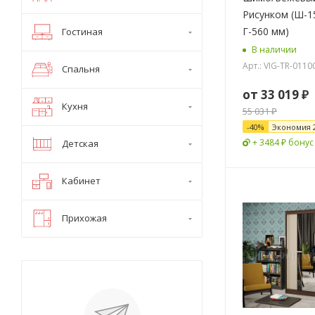
Рисунком (Ш-15
Г-560 мм)
Гостиная
В наличии
Арт.: VIG-TR-0110
Спальня
от
33 019 ₽
Кухня
55 031 ₽
-
40
%
Экономия
+ 3484 ₽ бонус
Детская
Кабинет
Прихожая