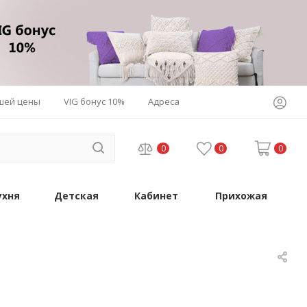
шей цены
VIG бонус 10%
Адреса
0
0
0
ухня
Детская
Кабинет
Прихожая