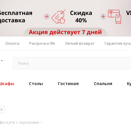
Оплата
Рассрочка 0%
Легкий возврат
Гарантия луч
Шкафы
Столы
Гостиная
Спальня
К
53
фы-купе с зеркалами