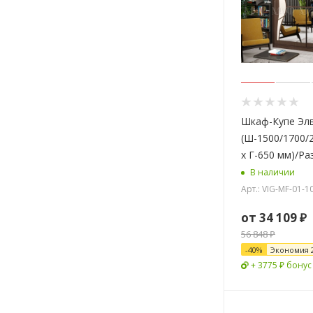
Шкаф-Купе Элв
(Ш-1500/1700/
х Г-650 мм)/Р
В наличии
Арт.: VIG-MF-01-
от
34 109 ₽
56 848 ₽
-
40
%
Экономия
+ 3775 ₽ бонус