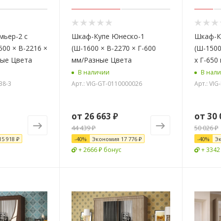
мьер-2 с
Шкаф-Купе Юнеско-1
Шкаф-К
500 × В-2216 ×
(Ш-1600 × В-2270 × Г-600
(Ш-1500
ные Цвета
мм/Разные Цвета
х Г-650
В наличии
В нал
38-3
Арт.: VIG-GT-0110000026
Арт.: VI
от
26 663 ₽
от
30 
44 439 ₽
50 026 ₽
15 918 ₽
-
40
%
Экономия
17 776 ₽
-
40
%
Э
+ 2666 ₽ бонус
+ 3342