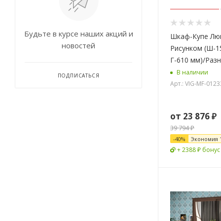
Будьте в курсе наших акций и
Шкаф-Купе Лю
новостей
Рисунком (Ш-1
Г-610 мм)/Раз
В наличии
ПОДПИСАТЬСЯ
Арт.: VIG-MF-0123
от
23 876 ₽
39 794 ₽
-
40
%
Экономия
+ 2388 ₽ бонус