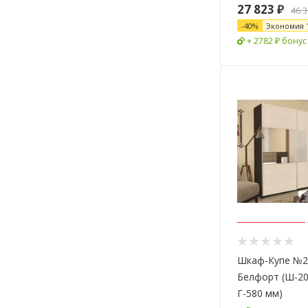
27 823
₽
46 
-
40
%
Экономия
+ 2782 ₽ бонус
Шкаф-Купе №2
Белфорт (Ш-20
Г-580 мм)