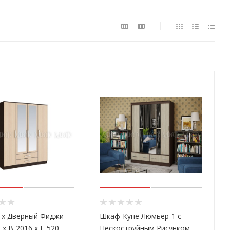
-х Дверный Фиджи
Шкаф-Купе Люмьер-1 с
 х В-2016 х Г-520
Пескоструйным Рисунком