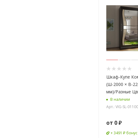
Шкаф-Купе Ко
(Ш-2000 × В-22
мм)/Разные Ц
В наличии
Арт.: VIG-SL-011
от
0 ₽
+ 3491 ₽ бонус