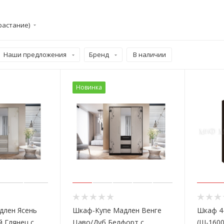
растание)
Наши предложения
Бренд
В наличии
Новинка
длен Ясень
Шкаф-Купе Мадлен Венге
Шкаф 4
 Глянец с
Цаво/Дуб Белфорт с
(Ш-1600