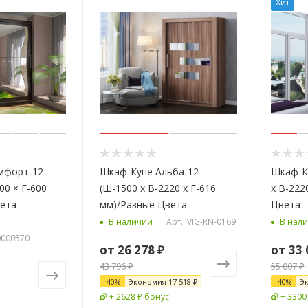
Хит
мфорт-12
Шкаф-Купе Альба-12
Шкаф-К
00 × Г-600
(Ш-1500 х В-2220 х Г-616
х В-222
вета
мм)/Разные Цвета
Цвета
Арт.: VIG-RN-0169
В наличии
В нал
00000570
от
26 278 ₽
от
33 
43 796 ₽
55 007 ₽
-
40
%
Экономия
17 518 ₽
-
40
%
Э
+ 2628 ₽ бонус
+ 3300