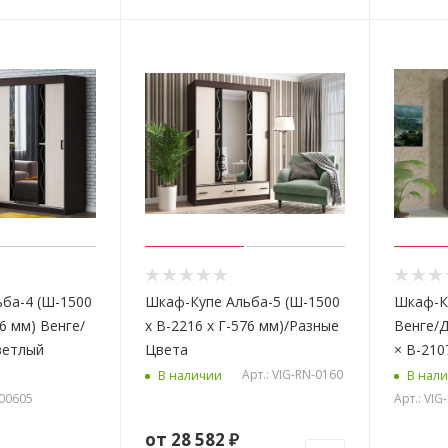
ба-4 (Ш-1500
Шкаф-Купе Альба-5 (Ш-1500
Шкаф-К
76 мм) Венге/
х В-2216 х Г-576 мм)/Разные
Венге/
ветлый
Цвета
× В-210
Арт.: VIG-RN-0160
В наличии
В нал
000605
Арт.: VI
от
28 582 ₽