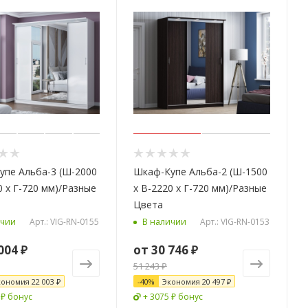
упе Альба-3 (Ш-2000
Шкаф-Купе Альба-2 (Ш-1500
0 х Г-720 мм)/Разные
х В-2220 х Г-720 мм)/Разные
Цвета
Арт.: VIG-RN-0155
Арт.: VIG-RN-0153
ичии
В наличии
004 ₽
от
30 746 ₽
51 243 ₽
кономия
22 003 ₽
-
40
%
Экономия
20 497 ₽
 ₽ бонус
+ 3075 ₽ бонус