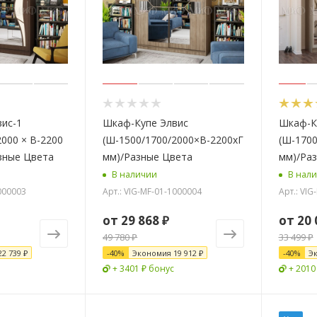
ис-1
Шкаф-Купе Элвис
Шкаф-К
2000 × В-2200
(Ш-1500/1700/2000×В-2200хГ-650
(Ш-1700
азные Цвета
мм)/Разные Цвета
мм)/Ра
В наличии
В нал
1000003
Арт.: VIG-MF-01-1000004
Арт.: VI
от
29 868 ₽
от
20 
49 780 ₽
33 499 ₽
22 739 ₽
-
40
%
Экономия
19 912 ₽
-
40
%
Э
+ 3401 ₽ бонус
+ 2010