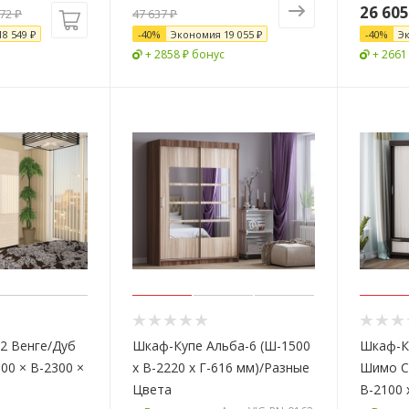
26 605
372
₽
47 637 ₽
18 549
₽
-
40
%
Экономия
19 055 ₽
-
40
%
Э
+ 2858 ₽ бонус
+ 2661
2 Венге/Дуб
Шкаф-Купе Альба-6 (Ш-1500
Шкаф-К
00 × В-2300 ×
х В-2220 х Г-616 мм)/Разные
Шимо С
Цвета
В-2100 