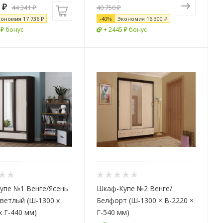
₽
44 341
₽
40 750 ₽
кономия
17 736
₽
-
40
%
Экономия
16 300 ₽
 ₽ бонус
+ 2445 ₽ бонус
упе №1 Венге/Ясень
Шкаф-Купе №2 Венге/
ветлый (Ш-1300 х
Белфорт (Ш-1300 × В-2220 ×
х Г-440 мм)
Г-540 мм)