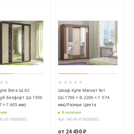
упе Вега Ш-02
Шкаф-Купе Магнат №1
Дуб Белфорт (Ш-1500
(Ш-1700 × В-2200 × Г-574
7 × Г-605 мм)
мм)/Разные Цвета
ичии
В наличии
G-SL-01100000621
Арт.: VIG-IR-0100000622
от
24 450 ₽