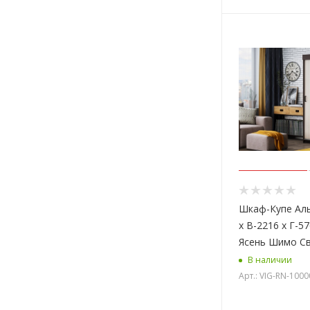
Шкаф-Купе Аль
х В-2216 х Г-5
Ясень Шимо С
В наличии
Арт.: VIG-RN-100