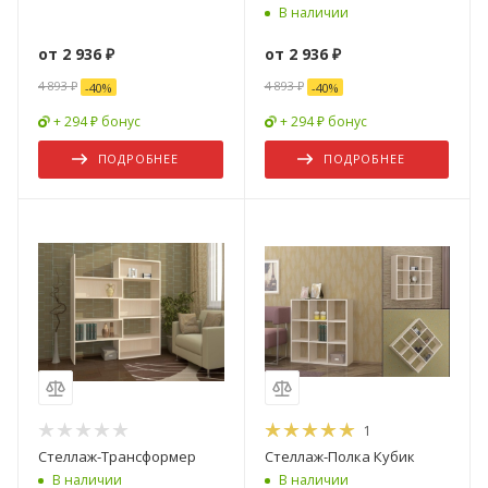
В наличии
от
2 936 ₽
от
2 936 ₽
4 893 ₽
4 893 ₽
-
40
%
-
40
%
+ 294 ₽ бонус
+ 294 ₽ бонус
ПОДРОБНЕЕ
ПОДРОБНЕЕ
1
Стеллаж-Трансформер
Стеллаж-Полка Кубик
В наличии
В наличии