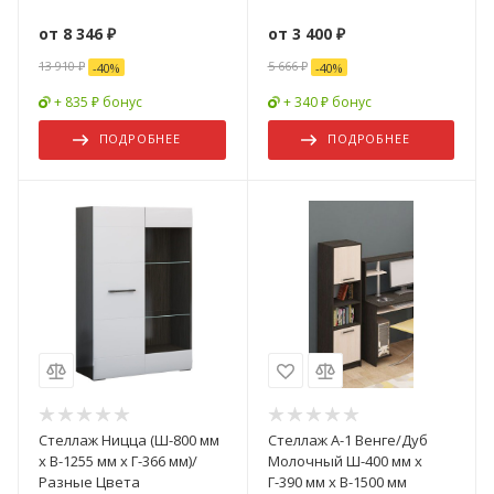
от
8 346 ₽
от
3 400 ₽
13 910 ₽
5 666 ₽
-
40
%
-
40
%
+ 835 ₽ бонус
+ 340 ₽ бонус
ПОДРОБНЕЕ
ПОДРОБНЕЕ
Стеллаж Ницца (Ш-800 мм
Стеллаж А-1 Венге/Дуб
x В-1255 мм x Г-366 мм)/
Молочный Ш-400 мм x
Разные Цвета
Г-390 мм х В-1500 мм