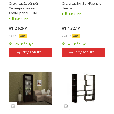
Стеллаж Двойной
Стеллаж Зиг Заг/Разные
Универсальный с
Цвета
Хромированными
В наличии
Опорами/Разные Цвета
В наличии
от
2 626 ₽
от
4 327 ₽
4 377 ₽
7 211 ₽
-
40
%
-
40
%
+ 263 ₽ бонус
+ 433 ₽ бонус
ПОДРОБНЕЕ
ПОДРОБНЕЕ