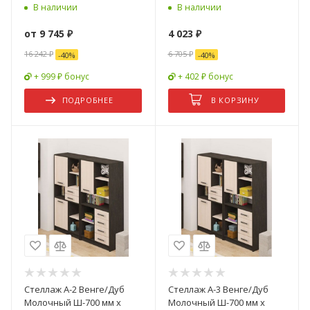
В наличии
В наличии
от
9 745 ₽
4 023
₽
16 242 ₽
6 705
₽
-
40
%
-
40
%
+ 999 ₽ бонус
+ 402 ₽ бонус
ПОДРОБНЕЕ
В КОРЗИНУ
Стеллаж А-2 Венге/Дуб
Стеллаж А-3 Венге/Дуб
Молочный Ш-700 мм x
Молочный Ш-700 мм x