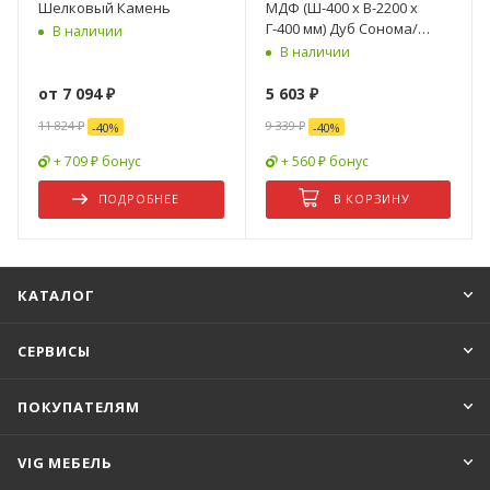
Шелковый Камень
МДФ (Ш-400 x В-2200 x
Г-400 мм) Дуб Сонома/
В наличии
Белый Глянец
В наличии
от
7 094 ₽
5 603
₽
11 824 ₽
9 339
₽
-
40
%
-
40
%
+ 709 ₽ бонус
+ 560 ₽ бонус
ПОДРОБНЕЕ
В КОРЗИНУ
КАТАЛОГ
СЕРВИСЫ
ПОКУПАТЕЛЯМ
VIG МЕБЕЛЬ