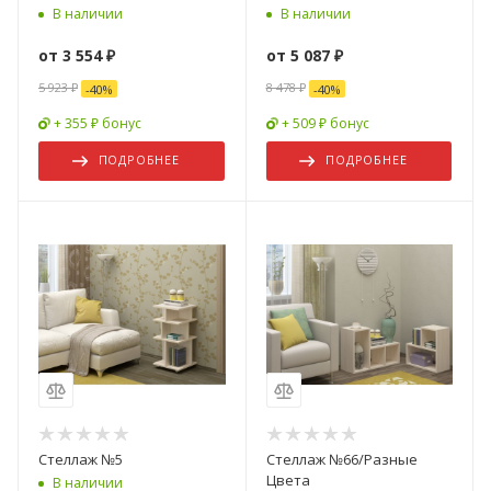
В наличии
В наличии
от
3 554 ₽
от
5 087 ₽
5 923 ₽
8 478 ₽
-
40
%
-
40
%
+ 355 ₽ бонус
+ 509 ₽ бонус
ПОДРОБНЕЕ
ПОДРОБНЕЕ
Стеллаж №5
Стеллаж №66/Разные
Цвета
В наличии