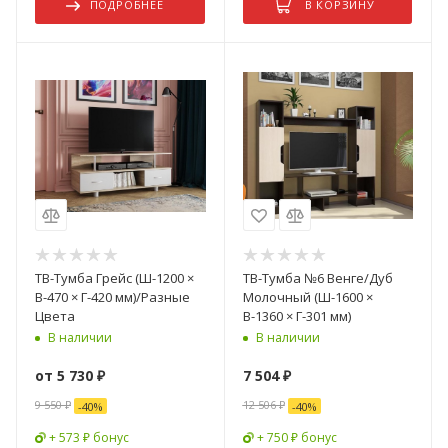
ПОДРОБНЕЕ
В КОРЗИНУ
ТВ-Тумба Грейс (Ш-1200 ×
ТВ-Тумба №6 Венге/Дуб
В-470 × Г-420 мм)/Разные
Молочный (Ш-1600 ×
Цвета
В-1360 × Г-301 мм)
В наличии
В наличии
от
5 730 ₽
7 504
₽
9 550 ₽
12 506
₽
-
40
%
-
40
%
+ 573 ₽ бонус
+ 750 ₽ бонус