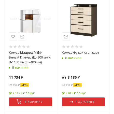
Комод Мадрид МДФ
Комод Фудзи стандарт
Белый Глянец (Ш-900 мм x
В наличии
В-1100 мм x Г-400 мм)
В наличии
11 734
₽
от
8 186 ₽
19 556
₽
13 643 ₽
-
40
%
-
40
%
+ 1173 ₽ бонус
+ 819 ₽ бонус
В КОРЗИНУ
ПОДРОБНЕЕ