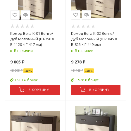
Комод Вега К-01 Венге/
Комод Вега К-02 Венге/
Дуб Молочный (Ш-750 ×
Дуб Молочный (Ш-1045 ×
В-1120 × Г-417 мм)
В-825 × Г-449 мм)
В наличии
В наличии
9 005
₽
9 278
₽
15 008
₽
15 463
₽
-
40
%
-
40
%
+ 901 ₽ бонус
+ 928 ₽ бонус
В КОРЗИНУ
В КОРЗИНУ