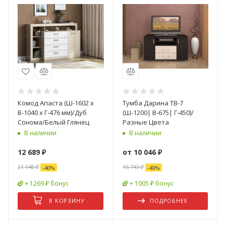
Комод Апаста (Ш-1602 x
Тумба Дарина ТВ-7
В-1040 x Г-476 мм)/Дуб
(Ш-1200| В-675| Г-450)/
Сонома/Белый Глянец
Разные Цвета
В наличии
В наличии
12 689
₽
от
10 046 ₽
21 148
₽
16 743 ₽
-
40
%
-
40
%
+ 1269 ₽ бонус
+ 1005 ₽ бонус
В КОРЗИНУ
ПОДРОБНЕЕ