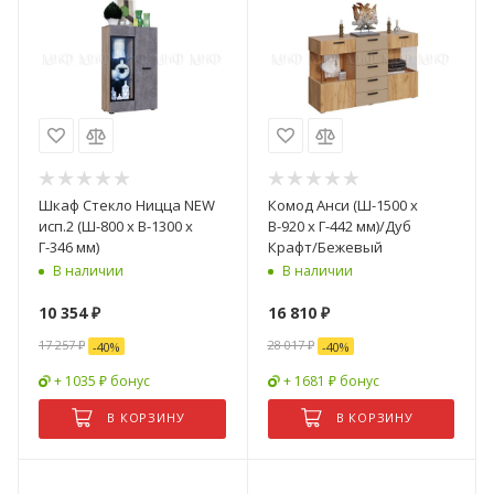
Шкаф Стекло Ницца NEW
Комод Анси (Ш-1500 x
исп.2 (Ш-800 x В-1300 x
В-920 x Г-442 мм)/Дуб
Г-346 мм)
Крафт/Бежевый
В наличии
В наличии
10 354
₽
16 810
₽
17 257
₽
28 017
₽
-
40
%
-
40
%
+ 1035 ₽ бонус
+ 1681 ₽ бонус
В КОРЗИНУ
В КОРЗИНУ