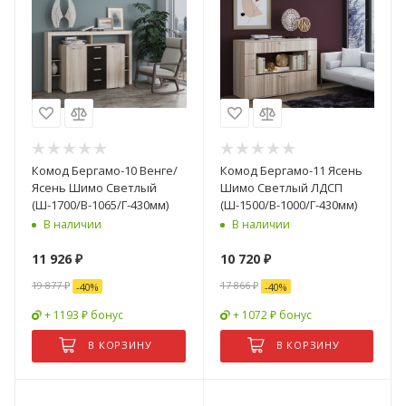
Комод Бергамо-10 Венге/
Комод Бергамо-11 Ясень
Ясень Шимо Светлый
Шимо Светлый ЛДСП
(Ш-1700/В-1065/Г-430мм)
(Ш-1500/В-1000/Г-430мм)
В наличии
В наличии
11 926
₽
10 720
₽
19 877
₽
17 866
₽
-
40
%
-
40
%
+ 1193 ₽ бонус
+ 1072 ₽ бонус
В КОРЗИНУ
В КОРЗИНУ