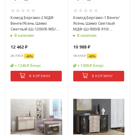
Комод Бергамо-2 МДФ
Комод Бергамо-1 Венге/
Венге/Ясень Шимо
Ясень Шимо Светлый
Светлый (Ш-1200/В-965/
МДФ (Ш-900/В-910/
Г-440мм)
Г-440мм)
В наличии
В наличии
12 462
₽
10 988
₽
20 770
₽
18 314
₽
-
40
%
-
40
%
+ 1246 ₽ бонус
+ 1099 ₽ бонус
В КОРЗИНУ
В КОРЗИНУ