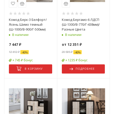
Комод Берк-3 Белфорт/
Комод Бергамо-6 ЛДСП
Ясень Шимо темный
(Ш-1300/В-770/Г-438мм)/
(Ш-1000/В-900/Г-500мм)
Разные Цвета
В наличии
В наличии
7 447
₽
от
12 351 ₽
12 412
₽
20 585 ₽
-
40
%
-
40
%
+ 745 ₽ бонус
+ 1235 ₽ бонус
В КОРЗИНУ
ПОДРОБНЕЕ