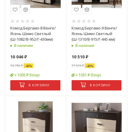
Комод Бергамо-8 Венге/
Комод Бергамо-9 Венге/
Ясень Шимо Светлый
Ясень Шимо Светлый
(Ш-1082/В-952/Г-430мм)
(Ш-1310/В-915/Г-445 мм)
В наличии
В наличии
10 046
₽
10 510
₽
16 743
₽
17 516
₽
-
40
%
-
40
%
+ 1005 ₽ бонус
+ 1051 ₽ бонус
В КОРЗИНУ
В КОРЗИНУ