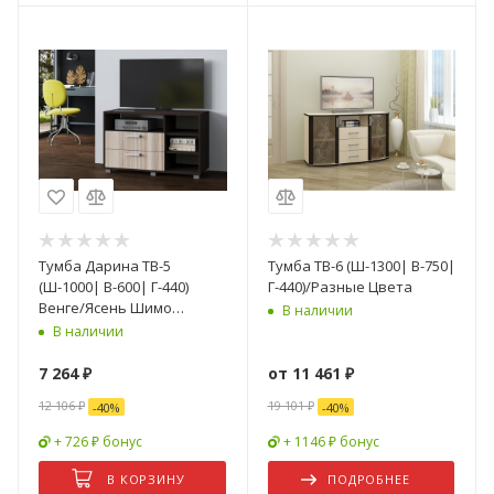
Тумба Дарина ТВ-5
Тумба ТВ-6 (Ш-1300| В-750|
(Ш-1000| В-600| Г-440)
Г-440)/Разные Цвета
Венге/Ясень Шимо
В наличии
Светлый
В наличии
7 264
₽
от
11 461 ₽
12 106
₽
19 101 ₽
-
40
%
-
40
%
+ 726 ₽ бонус
+ 1146 ₽ бонус
В КОРЗИНУ
ПОДРОБНЕЕ