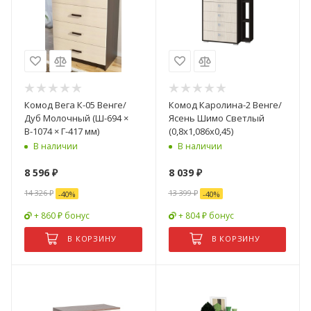
Комод Вега К-05 Венге/
Комод Каролина-2 Венге/
Дуб Молочный (Ш-694 ×
Ясень Шимо Светлый
В-1074 × Г-417 мм)
(0,8х1,086х0,45)
В наличии
В наличии
8 596
₽
8 039
₽
14 326
₽
13 399
₽
-
40
%
-
40
%
+ 860 ₽ бонус
+ 804 ₽ бонус
В КОРЗИНУ
В КОРЗИНУ