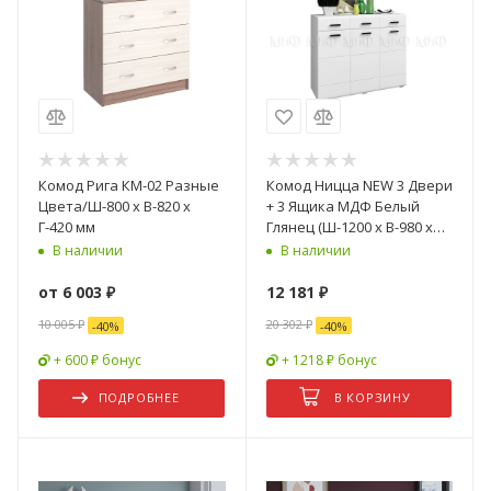
Комод Рига КМ-02 Разные
Комод Ницца NEW 3 Двери
Цвета/Ш-800 х В-820 х
+ 3 Ящика МДФ Белый
Г-420 мм
Глянец (Ш-1200 x В-980 x
Г-432 мм)
В наличии
В наличии
от
6 003 ₽
12 181
₽
10 005 ₽
20 302
₽
-
40
%
-
40
%
+ 600 ₽ бонус
+ 1218 ₽ бонус
ПОДРОБНЕЕ
В КОРЗИНУ