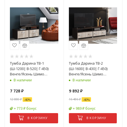
Тумба Дарина ТВ-1
Тумба Дарина ТВ-2
(Ш-1200| В-520| Г-450)
(Ш-1600| В-430| Г-450)
Венге/Ясень Шимо
Венге/Ясень Шимо
Светлый
Светлый
В наличии
В наличии
7 728
₽
9 892
₽
12 880
₽
16 486
₽
-
40
%
-
40
%
+ 773 ₽ бонус
+ 989 ₽ бонус
В КОРЗИНУ
В КОРЗИНУ