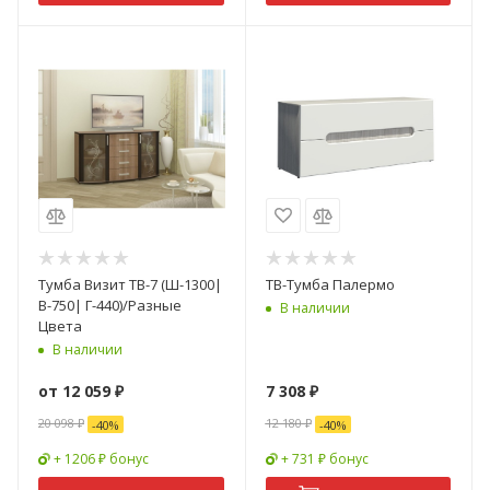
Тумба Визит ТВ-7 (Ш-1300|
ТВ-Тумба Палермо
В-750| Г-440)/Разные
В наличии
Цвета
В наличии
от
12 059 ₽
7 308
₽
20 098 ₽
12 180
₽
-
40
%
-
40
%
+ 1206 ₽ бонус
+ 731 ₽ бонус