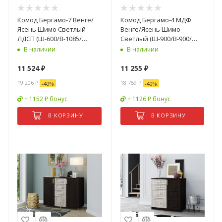
Комод Бергамо-7 Венге/
Комод Бергамо-4 МДФ
Ясень Шимо Светлый
Венге/Ясень Шимо
ЛДСП (Ш-600/В-1085/
Светлый (Ш-900/В-900/
Г-440мм)
Г-520мм)
В наличии
В наличии
11 524
₽
11 255
₽
19 206
₽
18 759
₽
-
40
%
-
40
%
+ 1152 ₽ бонус
+ 1126 ₽ бонус
В КОРЗИНУ
В КОРЗИНУ