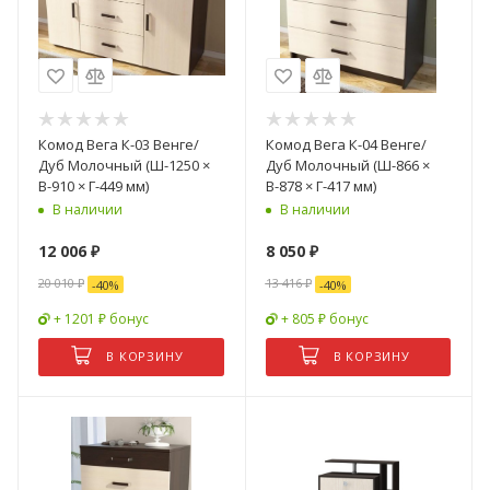
Комод Вега К-03 Венге/
Комод Вега К-04 Венге/
Дуб Молочный (Ш-1250 ×
Дуб Молочный (Ш-866 ×
В-910 × Г-449 мм)
В-878 × Г-417 мм)
В наличии
В наличии
12 006
₽
8 050
₽
20 010
₽
13 416
₽
-
40
%
-
40
%
+ 1201 ₽ бонус
+ 805 ₽ бонус
В КОРЗИНУ
В КОРЗИНУ