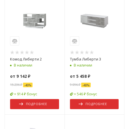
Комод Либерти 2
Тумба Либерти 3
В наличии
В наличии
от
9 142 ₽
от
5 458 ₽
15 236 ₽
9 096 ₽
-
40
%
-
40
%
+ 914 ₽ бонус
+ 546 ₽ бонус
ПОДРОБНЕЕ
ПОДРОБНЕЕ