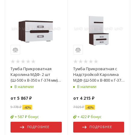
Тумба Прикроватная
Тумба Прикроватная с
Каролина МДФ- 2 шт
Надстройкой Каролина
(Ш-500 х В-350 х Г-374 мм)/
МДФ (Ш-500 х В-800 х Г-374
Разные Цвета
мм)/Разные Цвета
В наличии
В наличии
от
5 867 ₽
от
4 215 ₽
9 778 ₽
7 025 ₽
-
40
%
-
40
%
+ 587 ₽ бонус
+ 422 ₽ бонус
ПОДРОБНЕЕ
ПОДРОБНЕЕ