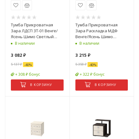
Тумба Прикроватная
Тумба Прикроватная
Зара ЛДСП ЗТ-01 Венге/
Зара Раскладка МДФ
Ясень Шимо Светлый
Венге/Ясень Шимо
(0,4х0,52х0,4)
Светлый ЗТ-01
В наличии
В наличии
/0,4х0,52х0,4
3 082
₽
3 215
₽
5 137
₽
5 358
₽
-
40
%
-
40
%
+ 308 ₽ бонус
+ 322 ₽ бонус
В КОРЗИНУ
В КОРЗИНУ