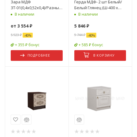
Зара МДФ
Герда МДФ- 2 шт Белый/
ЗТ-01(0,4х0,52х0,4)/Разные
Белый Глянец (Ш-400 x
Цвета
В-566 x Г-350 мм)
В наличии
В наличии
от
3 554 ₽
5 846
₽
5 923 ₽
9 744
₽
-
40
%
-
40
%
+ 355 ₽ бонус
+ 585 ₽ бонус
ПОДРОБНЕЕ
В КОРЗИНУ