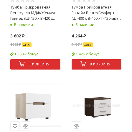
Тумба Прикроватная
Тумба Прикроватная
Венесуэла МДФ/Жемчуг
Гавайи Венге/Белфорт
Глянец (Ш-420 х В-420 х
(Ш-400 х В-460 х Г-420 мм)- 2
Г-400 мм)
шт
В наличии
В наличии
3 602
₽
4 264
₽
6 003
₽
7 107
₽
-
40
%
-
40
%
+ 360 ₽ бонус
+ 426 ₽ бонус
В КОРЗИНУ
В КОРЗИНУ