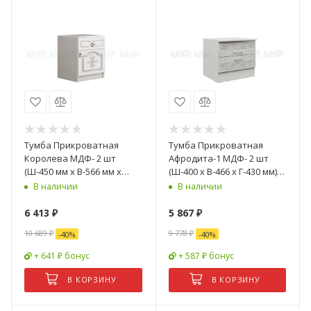
Тумба Прикроватная
Тумба Прикроватная
Королева МДФ- 2 шт
Афродита-1 МДФ- 2 шт
(Ш-450 мм x В-566 мм x
(Ш-400 x В-466 x Г-430 мм)
Г-420 мм)
Белый Глянец
В наличии
В наличии
6 413
₽
5 867
₽
10 689
₽
9 778
₽
-
40
%
-
40
%
+ 641 ₽ бонус
+ 587 ₽ бонус
В КОРЗИНУ
В КОРЗИНУ