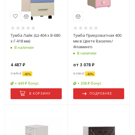
Тумба Лайк (Ш-404 х В-680
Тумба Прикроватная 400
х Г-418 мм)
мм в Цвете Василек/
Фламинго
В наличии
В наличии
4 487
₽
от
3 078 ₽
7 479
₽
5 130 ₽
-
40
%
-
40
%
+ 449 ₽ бонус
+ 308 ₽ бонус
В КОРЗИНУ
ПОДРОБНЕЕ