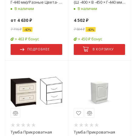
Г-440 мм)/Разные Цвета- 2
(Ш -400 × В -450 × Г-440 мм)-
шт
2 шт
В наличии
В наличии
от
4 630 ₽
4 502
₽
7 716 ₽
7 504
₽
-
40
%
-
40
%
+ 463 ₽ бонус
+ 450 ₽ бонус
ПОДРОБНЕЕ
В КОРЗИНУ
Тумба Прикроватная
Тумба Прикроватная