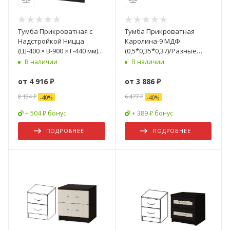
Тумба Прикроватная с
Тумба Прикроватная
Надстройкой Ницца
Каролина-9 МДФ
(Ш-400 × В-900 × Г-440 мм)/
(0,5*0,35*0,37)/Разные
Разные Цвета
Цвета
В наличии
В наличии
от
4 916 ₽
от
3 886 ₽
8 194 ₽
6 477 ₽
-
40
%
-
40
%
+ 504 ₽ бонус
+ 389 ₽ бонус
ПОДРОБНЕЕ
ПОДРОБНЕЕ