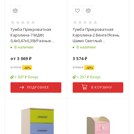
Тумба Прикроватная
Тумба Прикроватная
Каролина-7 МДФ(
Каролина-2 Венге/Ясень
0,4х0,47х0,39)/Разные
Шимо Светлый
Цвета
(0,55х0,535х0,385)
В наличии
В наличии
от
3 069 ₽
3 574
₽
5 115 ₽
5 956
₽
-
40
%
-
40
%
+ 307 ₽ бонус
+ 357 ₽ бонус
ПОДРОБНЕЕ
В КОРЗИНУ