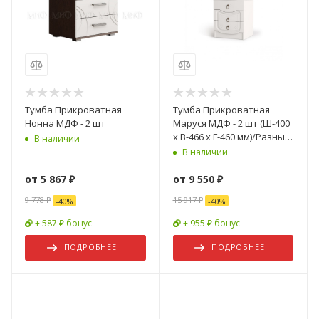
Тумба Прикроватная
Тумба Прикроватная
Нонна МДФ - 2 шт
Маруся МДФ - 2 шт (Ш-400
x В-466 x Г-460 мм)/Разные
В наличии
Цвета
В наличии
от
5 867 ₽
от
9 550 ₽
9 778 ₽
15 917 ₽
-
40
%
-
40
%
+ 587 ₽ бонус
+ 955 ₽ бонус
ПОДРОБНЕЕ
ПОДРОБНЕЕ