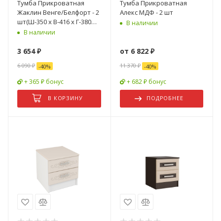
Тумба Прикроватная
Тумба Прикроватная
Жаклин Венге/Белфорт - 2
Алекс МДФ - 2 шт
шт(Ш-350 х В-416 х Г-380
В наличии
мм)
В наличии
3 654
₽
от
6 822 ₽
6 090
₽
11 370 ₽
-
40
%
-
40
%
+ 365 ₽ бонус
+ 682 ₽ бонус
В КОРЗИНУ
ПОДРОБНЕЕ