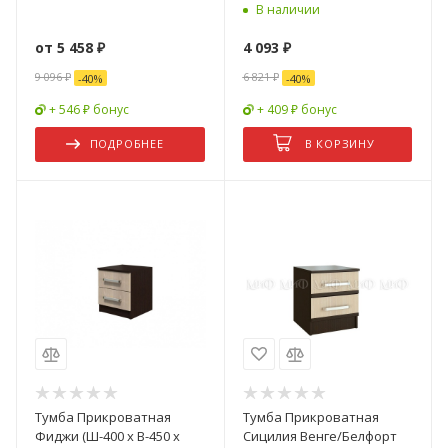
В наличии
от
5 458 ₽
4 093
₽
9 096 ₽
6 821
₽
-
40
%
-
40
%
+ 546 ₽ бонус
+ 409 ₽ бонус
ПОДРОБНЕЕ
В КОРЗИНУ
Тумба Прикроватная
Тумба Прикроватная
Фиджи (Ш-400 х В-450 х
Сицилия Венге/Белфорт