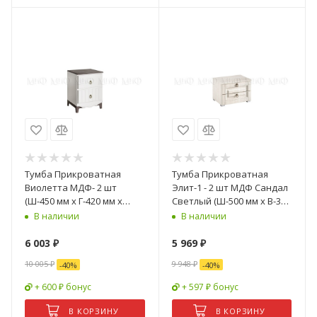
Тумба Прикроватная
Тумба Прикроватная
Виолетта МДФ- 2 шт
Элит-1 - 2 шт МДФ Сандал
(Ш-450 мм x Г-420 мм х
Светлый (Ш-500 мм x В-350
В-596 мм)
мм x Г-378 мм)
В наличии
В наличии
6 003
₽
5 969
₽
10 005
₽
9 948
₽
-
40
%
-
40
%
+ 600 ₽ бонус
+ 597 ₽ бонус
В КОРЗИНУ
В КОРЗИНУ