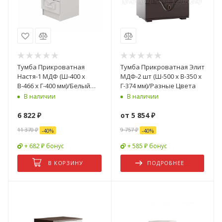
Тумба Прикроватная
Тумба Прикроватная Элит
Настя-1 МДФ (Ш-400 x
МДФ-2 шт (Ш-500 х В-350 х
В-466 x Г-400 мм)/Белый
Г-374 мм)/Разные Цвета
Глянец- 2 шт
В наличии
В наличии
6 822
₽
от
5 854 ₽
11 370
₽
9 757 ₽
-
40
%
-
40
%
+ 682 ₽ бонус
+ 585 ₽ бонус
В КОРЗИНУ
ПОДРОБНЕЕ