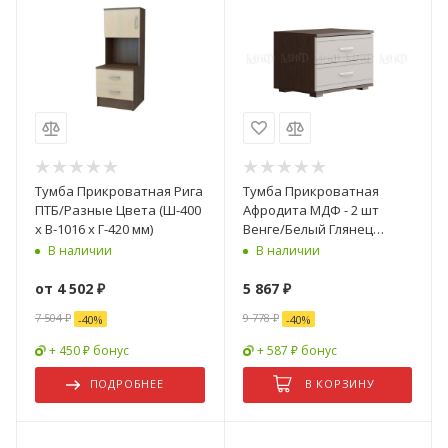
Тумба Прикроватная Рига
Тумба Прикроватная
ПТБ/Разные Цвета (Ш-400
Афродита МДФ - 2 шт
х В-1016 х Г-420 мм)
Венге/Белый Глянец
(Ш-400 x В-466 x Г-400 мм)
В наличии
В наличии
от
4 502 ₽
5 867
₽
7 504 ₽
9 778
₽
-
40
%
-
40
%
+ 450 ₽ бонус
+ 587 ₽ бонус
ПОДРОБНЕЕ
В КОРЗИНУ