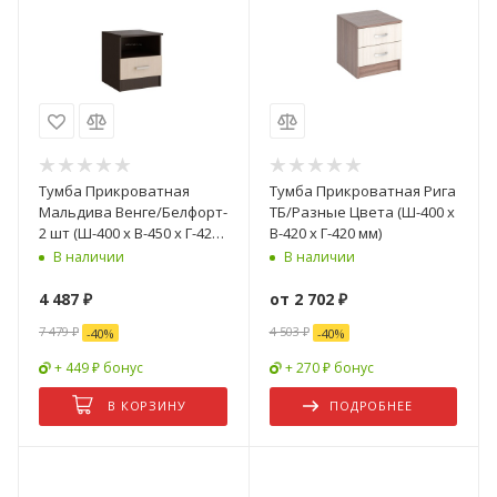
Тумба Прикроватная
Тумба Прикроватная Рига
Мальдива Венге/Белфорт-
ТБ/Разные Цвета (Ш-400 х
2 шт (Ш-400 х В-450 х Г-420
В-420 х Г-420 мм)
мм)-2 шт
В наличии
В наличии
4 487
₽
от
2 702 ₽
7 479
₽
4 503 ₽
-
40
%
-
40
%
+ 449 ₽ бонус
+ 270 ₽ бонус
В КОРЗИНУ
ПОДРОБНЕЕ