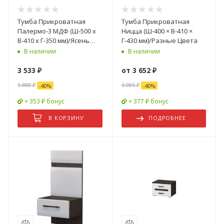
Тумба Прикроватная
Тумба Прикроватная
Палермо-3 МДФ (Ш-500 х
Ницца (Ш-400 × В-410 ×
В-410 х Г-350 мм)/Ясень
Г-430 мм)/Разные Цвета
Шимо Светлый/ фасад
В наличии
В наличии
Белый Глянец
3 533
₽
от
3 652 ₽
5 888
₽
6 086 ₽
-
40
%
-
40
%
+ 353 ₽ бонус
+ 377 ₽ бонус
В КОРЗИНУ
ПОДРОБНЕЕ