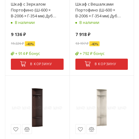
Шкаф с Зеркалом
Шкаф с Вешалками
Портофино (Ш-600 ×
Портофино (Ш-600 ×
В-2006 × Г-354 мм) Дуб
В-2006 × Г-354 мм) Дуб
Крафт/Бетон
Крафт/Бетон
В наличии
В наличии
9 136
₽
7 918
₽
15 226
₽
13 197
₽
-
40
%
-
40
%
+ 914 ₽ бонус
+ 792 ₽ бонус
В КОРЗИНУ
В КОРЗИНУ