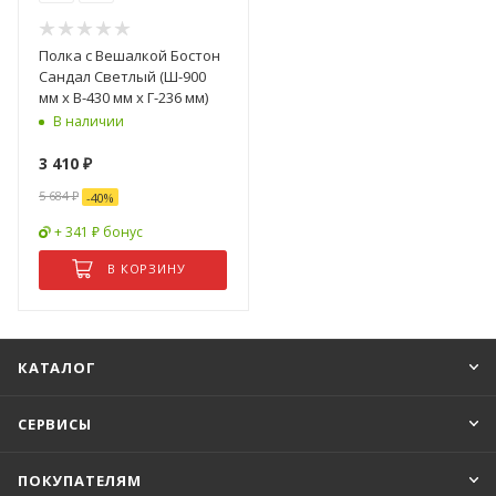
Полка с Вешалкой Бостон
Сандал Светлый (Ш-900
мм x В-430 мм x Г-236 мм)
В наличии
3 410
₽
5 684
₽
-
40
%
+ 341 ₽ бонус
В КОРЗИНУ
КАТАЛОГ
СЕРВИСЫ
ПОКУПАТЕЛЯМ