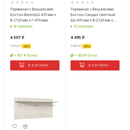
Терминал с Вешалками
Терминал с Вешалками
Бостон Венге(Ш-470 мм x
Бостон Сандал Светлый
В-2120 мм x Г-470 мм)
(Ш-470 мм x В-2120 мм x
Г-470 мм)
В наличии
В наличии
4 507
₽
4 495
₽
7 512
₽
7 491
₽
-
40
%
-
40
%
+ 451 ₽ бонус
+ 450 ₽ бонус
В КОРЗИНУ
В КОРЗИНУ