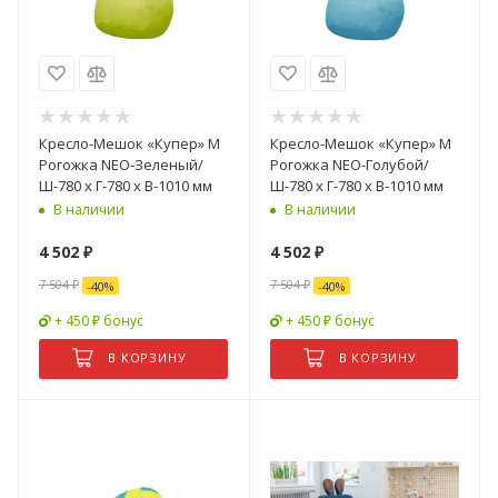
Кресло-Мешок «Купер» M
Кресло-Мешок «Купер» M
Рогожка NEO-Зеленый/
Рогожка NEO-Голубой/
Ш-780 x Г-780 х В-1010 мм
Ш-780 x Г-780 х В-1010 мм
В наличии
В наличии
4 502
₽
4 502
₽
7 504
₽
7 504
₽
-
40
%
-
40
%
+ 450 ₽ бонус
+ 450 ₽ бонус
В КОРЗИНУ
В КОРЗИНУ