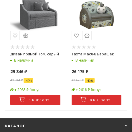
Диван прямой Том, серый
Тахта Мася-8 Барашек
В наличии
В наличии
29 846
₽
26 175
₽
49 744
₽
43 625
₽
-
40
%
-
40
%
+ 2985 ₽ бонус
+ 2618 ₽ бонус
В КОРЗИНУ
В КОРЗИНУ
КАТАЛОГ