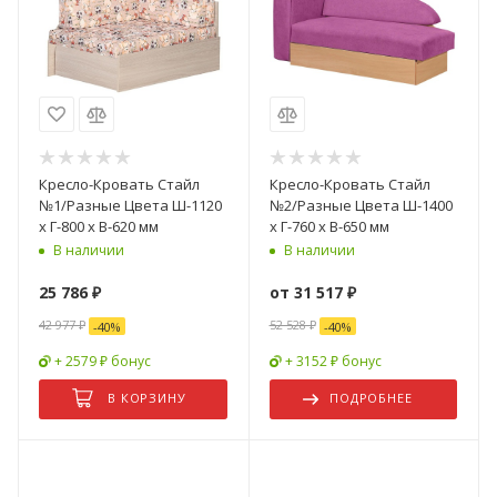
Кресло-Кровать Стайл
Кресло-Кровать Стайл
№1/Разные Цвета Ш-1120
№2/Разные Цвета Ш-1400
х Г-800 х В-620 мм
х Г-760 х В-650 мм
В наличии
В наличии
25 786
₽
от
31 517 ₽
42 977
₽
52 528 ₽
-
40
%
-
40
%
+ 2579 ₽ бонус
+ 3152 ₽ бонус
В КОРЗИНУ
ПОДРОБНЕЕ