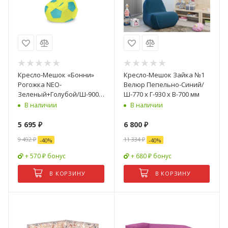
Кресло-Мешок «Бонни»
Кресло-Мешок Зайка №1
Рогожка NEO-
Велюр Пепельно-Синий/
Зеленый+Голубой/Ш-900 x
Ш-770 x Г-930 х В-700 мм
Г-900 х В-900 мм
В наличии
В наличии
5 695
₽
6 800
₽
9 492
₽
11 334
₽
-
40
%
-
40
%
+ 570 ₽ бонус
+ 680 ₽ бонус
В КОРЗИНУ
В КОРЗИНУ