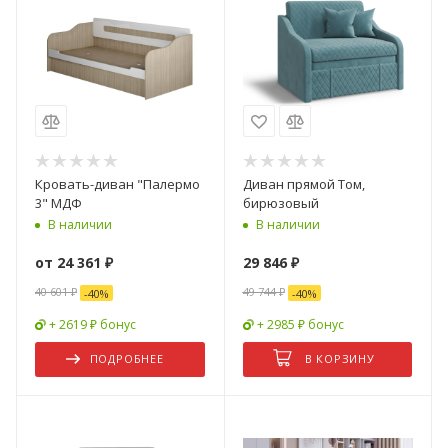
Кровать-диван "Палермо
Диван прямой Том,
3" МДФ
бирюзовый
В наличии
В наличии
от
24 361 ₽
29 846
₽
40 601 ₽
49 744
₽
-
40
%
-
40
%
+ 2619 ₽ бонус
+ 2985 ₽ бонус
ПОДРОБНЕЕ
В КОРЗИНУ