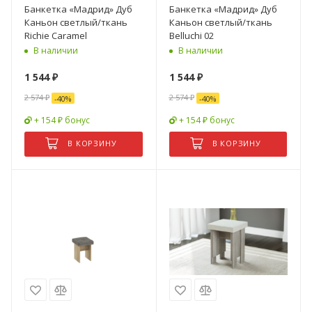
Банкетка «Мадрид» Дуб
Банкетка «Мадрид» Дуб
Каньон светлый/ткань
Каньон светлый/ткань
Richie Caramel
Belluchi 02
В наличии
В наличии
1 544
₽
1 544
₽
2 574
₽
2 574
₽
-
40
%
-
40
%
+ 154 ₽ бонус
+ 154 ₽ бонус
В КОРЗИНУ
В КОРЗИНУ