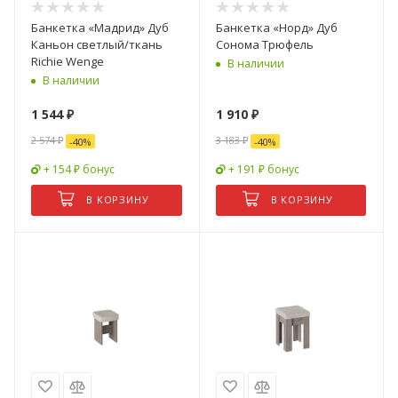
Банкетка «Мадрид» Дуб
Банкетка «Норд» Дуб
Каньон светлый/ткань
Сонома Трюфель
Richie Wenge
В наличии
В наличии
1 544
₽
1 910
₽
2 574
₽
3 183
₽
-
40
%
-
40
%
+ 154 ₽ бонус
+ 191 ₽ бонус
В КОРЗИНУ
В КОРЗИНУ