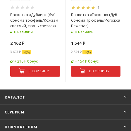
1
Банкетка «Дублин» (Дуб
Банкетка «Гонконг» (Дуб
Сонома трюфель/Кожзам
Сонома Трюфель/Рогожка
светлый, ткань светлая)
Бежевая)
В наличии
В наличии
2 162
₽
1 544
₽
3 603
₽
2 574
₽
-
40
%
-
40
%
+ 216 ₽ бонус
+ 154 ₽ бонус
В КОРЗИНУ
В КОРЗИНУ
КАТАЛОГ
СЕРВИСЫ
ПОКУПАТЕЛЯМ