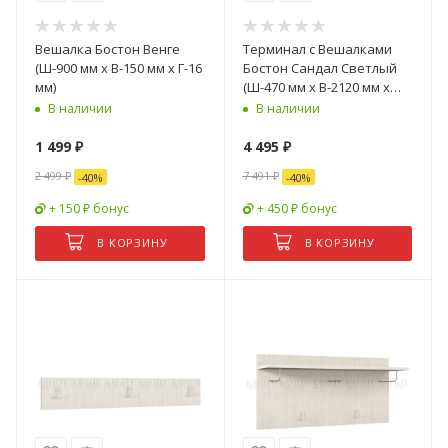
Вешалка Бостон Венге
Терминал с Вешалками
(Ш-900 мм x В-150 мм x Г-16
Бостон Сандал Светлый
мм)
(Ш-470 мм x В-2120 мм x
Г-470 мм)
В наличии
В наличии
1 499
₽
4 495
₽
2 499
₽
7 491
₽
-
40
%
-
40
%
+ 150 ₽ бонус
+ 450 ₽ бонус
В КОРЗИНУ
В КОРЗИНУ