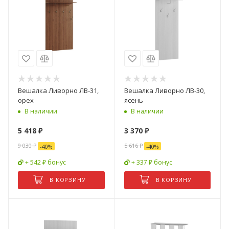
Вешалка Ливорно ЛВ-31,
Вешалка Ливорно ЛВ-30,
орех
ясень
В наличии
В наличии
5 418
₽
3 370
₽
9 030
₽
5 616
₽
-
40
%
-
40
%
+ 542 ₽ бонус
+ 337 ₽ бонус
В КОРЗИНУ
В КОРЗИНУ