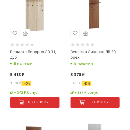
Вешалка Ливорно ЛВ-31,
Вешалка Ливорно ЛВ-30,
дуб
орех
В наличии
В наличии
5 418
₽
3 370
₽
9 030
₽
5 616
₽
-
40
%
-
40
%
+ 542 ₽ бонус
+ 337 ₽ бонус
В КОРЗИНУ
В КОРЗИНУ