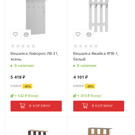
Вешалка Ливорно ЛВ-31,
Вешалка Ямайка ЯПВ-1,
ясень
белый
В наличии
В наличии
5 418
₽
4 101
₽
9 030
₽
6 835
₽
-
40
%
-
40
%
+ 542 ₽ бонус
+ 410 ₽ бонус
В КОРЗИНУ
В КОРЗИНУ