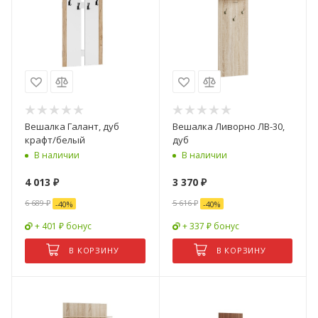
Вешалка Галант, дуб
Вешалка Ливорно ЛВ-30,
крафт/белый
дуб
В наличии
В наличии
4 013
₽
3 370
₽
6 689
₽
5 616
₽
-
40
%
-
40
%
+ 401 ₽ бонус
+ 337 ₽ бонус
В КОРЗИНУ
В КОРЗИНУ