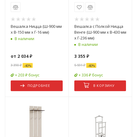
Вешалка Ницца (Ш-900 мм
Вешалка с Полкой Ницца
x В-150 мм x Г-16 мм)
Венге (Ш-900 мм x В-430 мм
x Г-236 мм)
В наличии
В наличии
от
2 034 ₽
3 355
₽
3 390 ₽
5 591
₽
-
40
%
-
40
%
+ 203 ₽ бонус
+ 336 ₽ бонус
ПОДРОБНЕЕ
В КОРЗИНУ