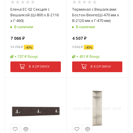
Елена ЕС-02 Cекция с
Терминал с Вешалками
Вешалкой (Ш-800 x В-2116
Бостон Венге(Ш-470 мм x
x Г-460)
В-2120 мм x Г-470 мм)
В наличии
В наличии
7 066
₽
4 507
₽
11 776
₽
7 512
₽
-
40
%
-
40
%
+ 707 ₽ бонус
+ 451 ₽ бонус
В КОРЗИНУ
В КОРЗИНУ