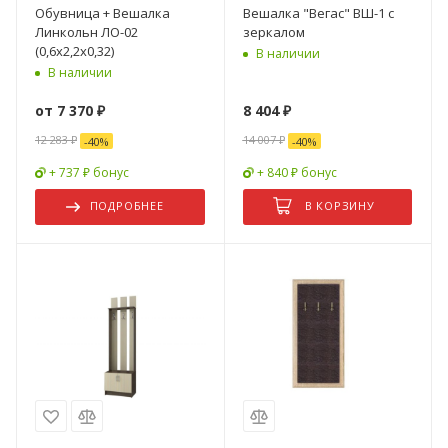
Обувница + Вешалка
Вешалка "Вегас" ВШ-1 с
Линкольн ЛО-02
зеркалом
(0,6х2,2х0,32)
В наличии
В наличии
от
7 370 ₽
8 404
₽
12 283 ₽
14 007
₽
-
40
%
-
40
%
+ 737 ₽ бонус
+ 840 ₽ бонус
ПОДРОБНЕЕ
В КОРЗИНУ