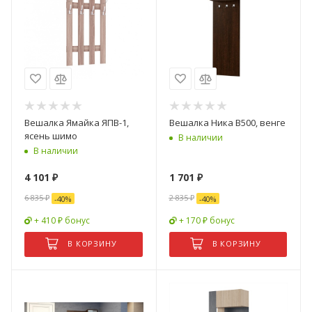
Вешалка Ямайка ЯПВ-1,
Вешалка Ника В500, венге
ясень шимо
В наличии
В наличии
4 101
₽
1 701
₽
6 835
₽
2 835
₽
-
40
%
-
40
%
+ 410 ₽ бонус
+ 170 ₽ бонус
В КОРЗИНУ
В КОРЗИНУ