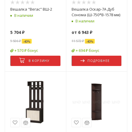
Вешалка "Вегаc" ВШ-2
Вешалка Оскар-7А Дуб
Сонома (Ш-750*В-1578 мм)
В наличии
В наличии
5 704
₽
от
6 943 ₽
9 506
₽
11 572 ₽
-
40
%
-
40
%
+ 570 ₽ бонус
+ 694 ₽ бонус
В КОРЗИНУ
ПОДРОБНЕЕ