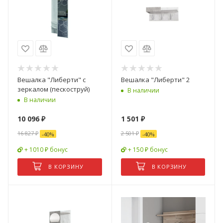
Вешалка "Либерти" с
Вешалка "Либерти" 2
зеркалом (пескоструй)
В наличии
В наличии
10 096
₽
1 501
₽
16 827
₽
2 501
₽
-
40
%
-
40
%
+ 1010 ₽ бонус
+ 150 ₽ бонус
В КОРЗИНУ
В КОРЗИНУ