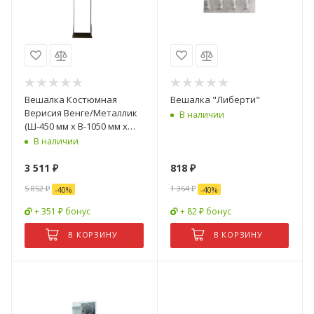
Вешалка Костюмная
Вешалка "Либерти"
Верисия Венге/Металлик
В наличии
(Ш-450 мм x В-1050 мм x
Г-230 мм)
В наличии
3 511
₽
818
₽
5 852
₽
1 364
₽
-
40
%
-
40
%
+ 351 ₽ бонус
+ 82 ₽ бонус
В КОРЗИНУ
В КОРЗИНУ