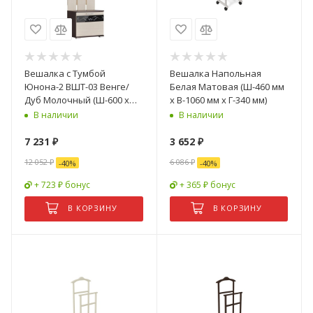
Вешалка с Тумбой
Вешалка Напольная
Юнона-2 ВШТ-03 Венге/
Белая Матовая (Ш-460 мм
Дуб Молочный (Ш-600 х
x В-1060 мм x Г-340 мм)
В-2036 х Г-358 мм)
В наличии
В наличии
7 231
₽
3 652
₽
12 052
₽
6 086
₽
-
40
%
-
40
%
+ 723 ₽ бонус
+ 365 ₽ бонус
В КОРЗИНУ
В КОРЗИНУ