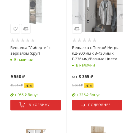
Вешалка "Либерти" с
Вешалка с Полкой Ницца
зеркалом (круг)
(Ш-900 мм x В-430 мм x
Г-236 мм)/Разные Цвета
В наличии
В наличии
9 550
₽
от
3 355 ₽
15 917
₽
5 591 ₽
-
40
%
-
40
%
+ 955 ₽ бонус
+ 336 ₽ бонус
В КОРЗИНУ
ПОДРОБНЕЕ