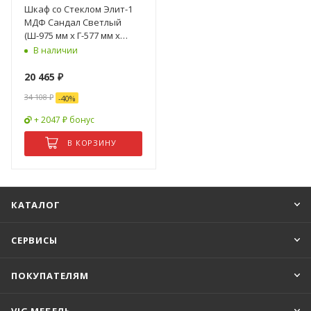
Шкаф со Стеклом Элит-1
МДФ Сандал Светлый
(Ш-975 мм x Г-577 мм х
В-2185 мм)
В наличии
20 465
₽
34 108
₽
-
40
%
+ 2047 ₽ бонус
В КОРЗИНУ
КАТАЛОГ
СЕРВИСЫ
ПОКУПАТЕЛЯМ